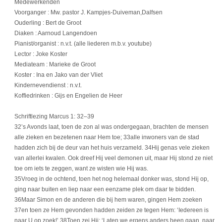
Medewerkenden
Voorganger : Mw. pastor J. Kampjes-Duiveman,Dalfsen
Ouderling : Bert de Groot
Diaken : Aarnoud Langendoen
Pianist/organist : n.v.t. (alle liederen m.b.v. youtube)
Lector : Joke Koster
Mediateam : Marieke de Groot
Koster : Ina en Jako van der Vliet
Kindernevendienst : n.v.t.
Koffiedrinken : Gijs en Engelien de Heer
Schriftlezing Marcus 1: 32–39
32’s Avonds laat, toen de zon al was ondergegaan, brachten de mensen
alle zieken en bezetenen naar Hem toe; 33alle inwoners van de stad
hadden zich bij de deur van het huis verzameld. 34Hij genas vele zieken
van allerlei kwalen. Ook dreef Hij veel demonen uit, maar Hij stond ze niet
toe om iets te zeggen, want ze wisten wie Hij was.
35Vroeg in de ochtend, toen het nog helemaal donker was, stond Hij op,
ging naar buiten en liep naar een eenzame plek om daar te bidden.
36Maar Simon en de anderen die bij hem waren, gingen Hem zoeken
37en toen ze Hem gevonden hadden zeiden ze tegen Hem: ‘Iedereen is
naar U op zoek!’ 38Toen zei Hij: ‘Laten we ergens anders heen gaan, naar