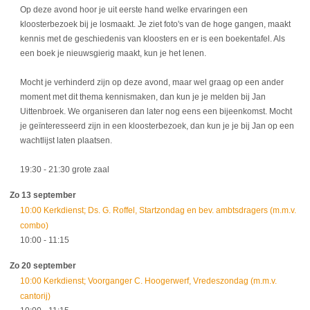
Op deze avond hoor je uit eerste hand welke ervaringen een
kloosterbezoek bij je losmaakt. Je ziet foto's van de hoge gangen, maakt
kennis met de geschiedenis van kloosters en er is een boekentafel. Als
een boek je nieuwsgierig maakt, kun je het lenen.
Mocht je verhinderd zijn op deze avond, maar wel graag op een ander
moment met dit thema kennismaken, dan kun je je melden bij Jan
Uittenbroek. We organiseren dan later nog eens een bijeenkomst. Mocht
je geïnteresseerd zijn in een kloosterbezoek, dan kun je je bij Jan op een
wachtlijst laten plaatsen.
19:30
- 21:30
grote zaal
Zo 13 september
10:00 Kerkdienst; Ds. G. Roffel, Startzondag en bev. ambtsdragers (m.m.v.
combo)
10:00
- 11:15
Zo 20 september
10:00 Kerkdienst; Voorganger C. Hoogerwerf, Vredeszondag (m.m.v.
cantorij)