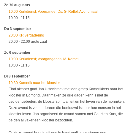
Zo 30 augustus
10:00 Kerkdienst; Voorganger Ds. G. Roffel, Avondmaal
10:00
- 11:15
Do 3 september
20:00 KR vergadering
20:00
- 22:00
grote zaal
Zo 6 september
10:00 Kerkdienst; Voorganger ds. M. Korpel
10:00
- 11:15
Di 8 september
19:30 Kamerik naar het klooster
Eind oktober gaat Jan Uittenbroek met een groep Kamerikkers naar het
klooster in Egmond. Daar maken ze drie dagen kennis met de
getijdengebeden, de kloosterspiritualiteit en het leven van de monniken.
Deze avond is voor iedereen die benieuwd is naar hoe mensen in het
klooster leven. Jan organiseert de avond samen met Geurt en Kars, die
beiden al vaker een klooster bezochten.
Op deze avond hoor je uit eerste hand welke ervaringen een