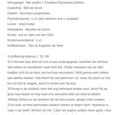
Voorganger : Mw. pastor J. Kampjes-Duiveman,Dalfsen
Ouderling : Bert de Groot
Diaken : Aarnoud Langendoen
Pianist/organist : n.v.t. (alle liederen m.b.v. youtube)
Lector : Joke Koster
Mediateam : Marieke de Groot
Koster : Ina en Jako van der Vliet
Kindernevendienst : n.v.t.
Koffiedrinken : Gijs en Engelien de Heer
Schriftlezing Marcus 1: 32–39
32’s Avonds laat, toen de zon al was ondergegaan, brachten de mensen
alle zieken en bezetenen naar Hem toe; 33alle inwoners van de stad
hadden zich bij de deur van het huis verzameld. 34Hij genas vele zieken
van allerlei kwalen. Ook dreef Hij veel demonen uit, maar Hij stond ze niet
toe om iets te zeggen, want ze wisten wie Hij was.
35Vroeg in de ochtend, toen het nog helemaal donker was, stond Hij op,
ging naar buiten en liep naar een eenzame plek om daar te bidden.
36Maar Simon en de anderen die bij hem waren, gingen Hem zoeken
37en toen ze Hem gevonden hadden zeiden ze tegen Hem: ‘Iedereen is
naar U op zoek!’ 38Toen zei Hij: ‘Laten we ergens anders heen gaan, naar