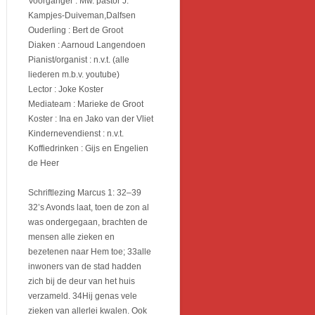
Voorganger : Mw. pastor J.
Kampjes-Duiveman,Dalfsen
Ouderling : Bert de Groot
Diaken : Aarnoud Langendoen
Pianist/organist : n.v.t. (alle
liederen m.b.v. youtube)
Lector : Joke Koster
Mediateam : Marieke de Groot
Koster : Ina en Jako van der Vliet
Kindernevendienst : n.v.t.
Koffiedrinken : Gijs en Engelien
de Heer
Schriftlezing Marcus 1: 32–39
32’s Avonds laat, toen de zon al
was ondergegaan, brachten de
mensen alle zieken en
bezetenen naar Hem toe; 33alle
inwoners van de stad hadden
zich bij de deur van het huis
verzameld. 34Hij genas vele
zieken van allerlei kwalen. Ook