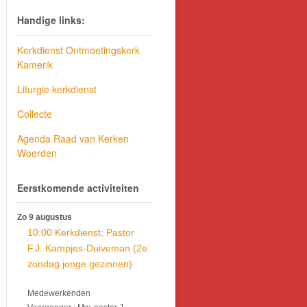
Handige links:
Kerkdienst Ontmoetingskerk
Kamerik
Liturgie kerkdienst
Collecte
Agenda Raad van Kerken
Woerden
Eerstkomende activiteiten
Zo 9 augustus
10:00 Kerkdienst; Pastor
F.J. Kampjes-Duiveman (2e
zondag jonge gezinnen)
Medewerkenden