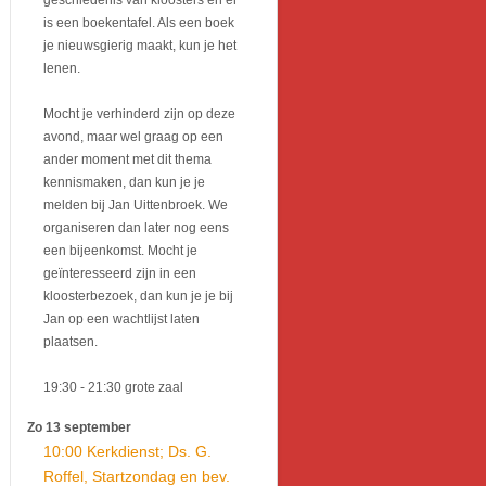
geschiedenis van kloosters en er
is een boekentafel. Als een boek
je nieuwsgierig maakt, kun je het
lenen.
Mocht je verhinderd zijn op deze
avond, maar wel graag op een
ander moment met dit thema
kennismaken, dan kun je je
melden bij Jan Uittenbroek. We
organiseren dan later nog eens
een bijeenkomst. Mocht je
geïnteresseerd zijn in een
kloosterbezoek, dan kun je je bij
Jan op een wachtlijst laten
plaatsen.
19:30
- 21:30
grote zaal
Zo 13 september
10:00 Kerkdienst; Ds. G.
Roffel, Startzondag en bev.