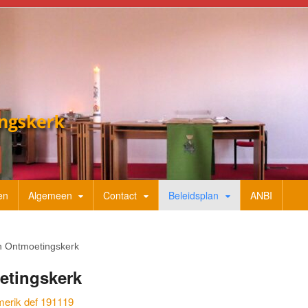
en
Algemeen
Contact
Beleidsplan
ANBI
n Ontmoetingskerk
etingskerk
merik def 191119