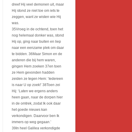
dreef Hij veel demonen uit, maar
Hij stond ze niet toe om iets te
zeggen, want ze wisten wie Hij
was.
35Vroeg in de ochtend, toen het
nog helemaal donker was, stond
Hij op, ging naar buiten en liep
naar een eenzame plek om daar
te bidden. 36Maar Simon en de
anderen die bij hem waren,
gingen Hem zoeken 37en toen
ze Hem gevonden hadden
zeiden ze tegen Hem: ‘Iedereen
is naar U op zoek!’ 38Toen zei
Hij: ‘Laten we ergens anders
heen gaan, naar de dorpen hier
in de omtrek, zodat Ik ook daar
het goede nieuws kan
verkondigen. Daarvoor ben Ik
immers op weg gegaan.’
39In heel Galilea verkondigde