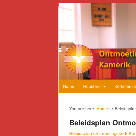
Home
Roosters
Kerkdienst
You are here:
Home
›
›
Beleidspla
Beleidsplan Ontmo
Beleidsplan Ontmoetingskerk Ka