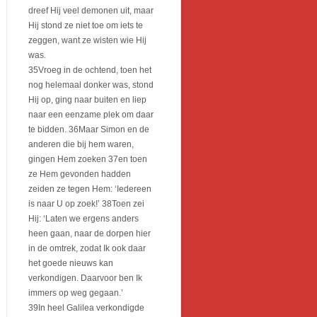
dreef Hij veel demonen uit, maar
Hij stond ze niet toe om iets te
zeggen, want ze wisten wie Hij
was.
35Vroeg in de ochtend, toen het
nog helemaal donker was, stond
Hij op, ging naar buiten en liep
naar een eenzame plek om daar
te bidden. 36Maar Simon en de
anderen die bij hem waren,
gingen Hem zoeken 37en toen
ze Hem gevonden hadden
zeiden ze tegen Hem: ‘Iedereen
is naar U op zoek!’ 38Toen zei
Hij: ‘Laten we ergens anders
heen gaan, naar de dorpen hier
in de omtrek, zodat Ik ook daar
het goede nieuws kan
verkondigen. Daarvoor ben Ik
immers op weg gegaan.’
39In heel Galilea verkondigde