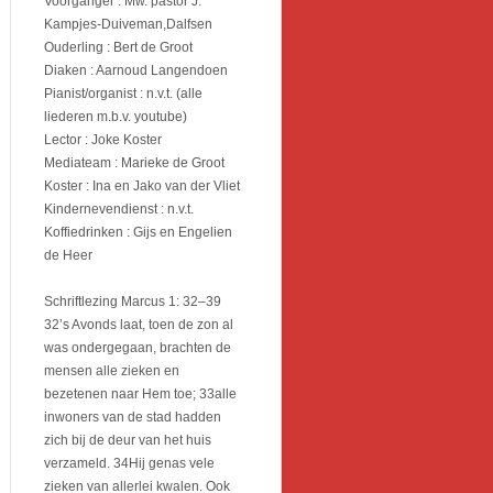
Voorganger : Mw. pastor J.
Kampjes-Duiveman,Dalfsen
Ouderling : Bert de Groot
Diaken : Aarnoud Langendoen
Pianist/organist : n.v.t. (alle
liederen m.b.v. youtube)
Lector : Joke Koster
Mediateam : Marieke de Groot
Koster : Ina en Jako van der Vliet
Kindernevendienst : n.v.t.
Koffiedrinken : Gijs en Engelien
de Heer
Schriftlezing Marcus 1: 32–39
32’s Avonds laat, toen de zon al
was ondergegaan, brachten de
mensen alle zieken en
bezetenen naar Hem toe; 33alle
inwoners van de stad hadden
zich bij de deur van het huis
verzameld. 34Hij genas vele
zieken van allerlei kwalen. Ook