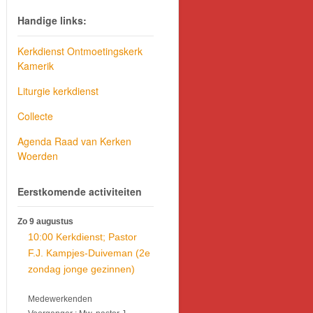
Handige links:
Kerkdienst Ontmoetingskerk
Kamerik
Liturgie kerkdienst
Collecte
Agenda Raad van Kerken
Woerden
Eerstkomende activiteiten
Zo 9 augustus
10:00 Kerkdienst; Pastor
F.J. Kampjes-Duiveman (2e
zondag jonge gezinnen)
Medewerkenden