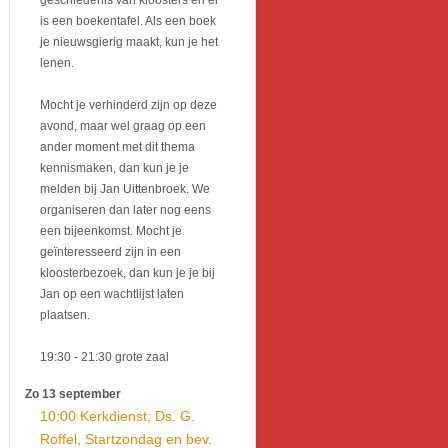
geschiedenis van kloosters en er
is een boekentafel. Als een boek
je nieuwsgierig maakt, kun je het
lenen.
Mocht je verhinderd zijn op deze
avond, maar wel graag op een
ander moment met dit thema
kennismaken, dan kun je je
melden bij Jan Uittenbroek. We
organiseren dan later nog eens
een bijeenkomst. Mocht je
geïnteresseerd zijn in een
kloosterbezoek, dan kun je je bij
Jan op een wachtlijst laten
plaatsen.
19:30
- 21:30
grote zaal
Zo 13 september
10:00 Kerkdienst; Ds. G.
Roffel, Startzondag en bev.