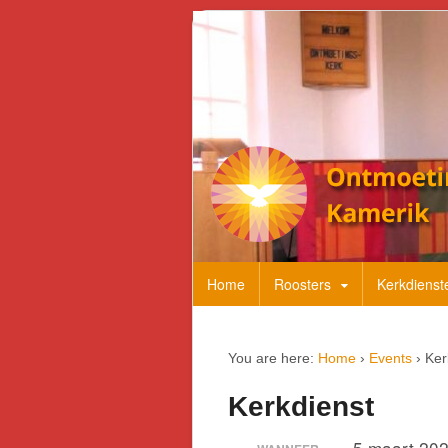
Home
Roosters
Kerkdienst
You are here:
Home
›
Events
›
Ker
Kerkdienst
5 maart 20