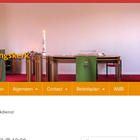
en
Algemeen
Contact
Beleidsplan
ANBI
kdienst
23 @ 10:00