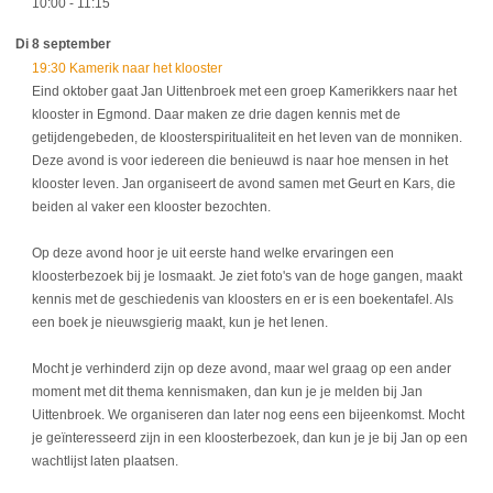
10:00
- 11:15
Di 8 september
19:30 Kamerik naar het klooster
Eind oktober gaat Jan Uittenbroek met een groep Kamerikkers naar het
klooster in Egmond. Daar maken ze drie dagen kennis met de
getijdengebeden, de kloosterspiritualiteit en het leven van de monniken.
Deze avond is voor iedereen die benieuwd is naar hoe mensen in het
klooster leven. Jan organiseert de avond samen met Geurt en Kars, die
beiden al vaker een klooster bezochten.
Op deze avond hoor je uit eerste hand welke ervaringen een
kloosterbezoek bij je losmaakt. Je ziet foto's van de hoge gangen, maakt
kennis met de geschiedenis van kloosters en er is een boekentafel. Als
een boek je nieuwsgierig maakt, kun je het lenen.
Mocht je verhinderd zijn op deze avond, maar wel graag op een ander
moment met dit thema kennismaken, dan kun je je melden bij Jan
Uittenbroek. We organiseren dan later nog eens een bijeenkomst. Mocht
je geïnteresseerd zijn in een kloosterbezoek, dan kun je je bij Jan op een
wachtlijst laten plaatsen.