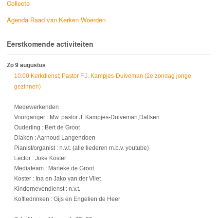
Collecte
Agenda Raad van Kerken Woerden
Eerstkomende activiteiten
Zo 9 augustus
10:00 Kerkdienst; Pastor F.J. Kampjes-Duiveman (2e zondag jonge
gezinnen)
Medewerkenden
Voorganger : Mw. pastor J. Kampjes-Duiveman,Dalfsen
Ouderling : Bert de Groot
Diaken : Aarnoud Langendoen
Pianist/organist : n.v.t. (alle liederen m.b.v. youtube)
Lector : Joke Koster
Mediateam : Marieke de Groot
Koster : Ina en Jako van der Vliet
Kindernevendienst : n.v.t.
Koffiedrinken : Gijs en Engelien de Heer