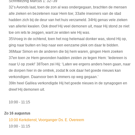
Schriftlezing Marcus 1: 32–39
32’s Avonds laat, toen de zon al was ondergegaan, brachten de mensen
alle zieken en bezetenen naar Hem toe; 33alle inwoners van de stad
hadden zich bij de deur van het huis verzameld. 34Hij genas vele zieken
van allerlei kwalen. Ook dreef Hij veel demonen uit, maar Hij stond ze niet
toe om iets te zeggen, want ze wisten wie Hij was.
35Vroeg in de ochtend, toen het nog helemaal donker was, stond Hij op,
ging naar buiten en liep naar een eenzame plek om daar te bidden.
36Maar Simon en de anderen die bij hem waren, gingen Hem zoeken
37en toen ze Hem gevonden hadden zeiden ze tegen Hem: ‘Iedereen is
naar U op zoek!’ 38Toen zei Hij: ‘Laten we ergens anders heen gaan, naar
de dorpen hier in de omtrek, zodat Ik ook daar het goede nieuws kan
verkondigen. Daarvoor ben Ik immers op weg gegaan.’
39In heel Galilea verkondigde Hij het goede nieuws in de synagogen en
dreef Hij demonen uit.
10:00
- 11:15
Zo 16 augustus
10:00 Kerkdienst; Voorganger Ds. E. Overeem
10:00
- 11:15