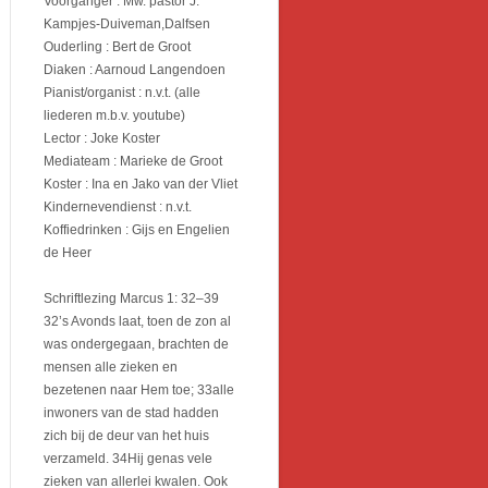
Voorganger : Mw. pastor J.
Kampjes-Duiveman,Dalfsen
Ouderling : Bert de Groot
Diaken : Aarnoud Langendoen
Pianist/organist : n.v.t. (alle
liederen m.b.v. youtube)
Lector : Joke Koster
Mediateam : Marieke de Groot
Koster : Ina en Jako van der Vliet
Kindernevendienst : n.v.t.
Koffiedrinken : Gijs en Engelien
de Heer
Schriftlezing Marcus 1: 32–39
32’s Avonds laat, toen de zon al
was ondergegaan, brachten de
mensen alle zieken en
bezetenen naar Hem toe; 33alle
inwoners van de stad hadden
zich bij de deur van het huis
verzameld. 34Hij genas vele
zieken van allerlei kwalen. Ook