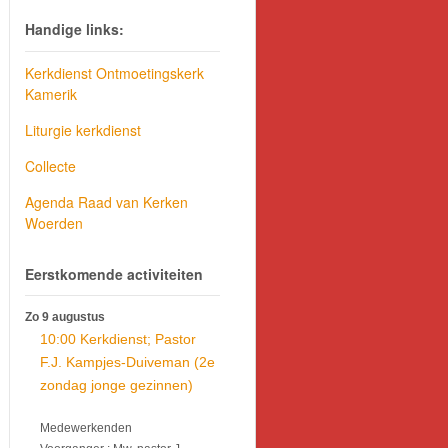
Handige links:
Kerkdienst Ontmoetingskerk
Kamerik
Liturgie kerkdienst
Collecte
Agenda Raad van Kerken
Woerden
Eerstkomende activiteiten
Zo 9 augustus
10:00 Kerkdienst; Pastor
F.J. Kampjes-Duiveman (2e
zondag jonge gezinnen)
Medewerkenden