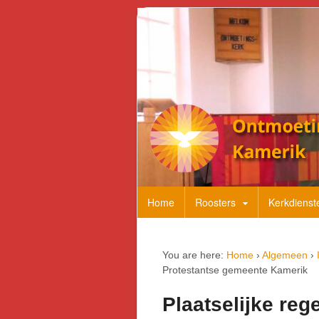
Home
Roosters
Kerkdienst
You are here:
Home
›
Algemeen
›
Protestantse gemeente Kamerik
Plaatselijke re