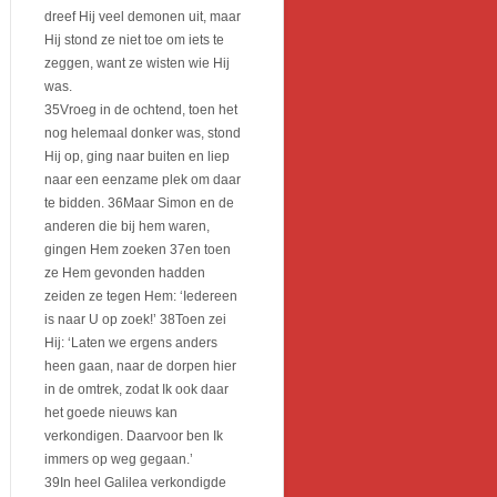
dreef Hij veel demonen uit, maar
Hij stond ze niet toe om iets te
zeggen, want ze wisten wie Hij
was.
35Vroeg in de ochtend, toen het
nog helemaal donker was, stond
Hij op, ging naar buiten en liep
naar een eenzame plek om daar
te bidden. 36Maar Simon en de
anderen die bij hem waren,
gingen Hem zoeken 37en toen
ze Hem gevonden hadden
zeiden ze tegen Hem: ‘Iedereen
is naar U op zoek!’ 38Toen zei
Hij: ‘Laten we ergens anders
heen gaan, naar de dorpen hier
in de omtrek, zodat Ik ook daar
het goede nieuws kan
verkondigen. Daarvoor ben Ik
immers op weg gegaan.’
39In heel Galilea verkondigde