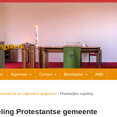
en
Algemeen
Contact
Beleidsplan
ANBI
Introductie en algemene gegevens
›
Plaatselijke regeling
geling Protestantse gemeente