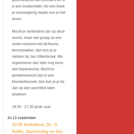
geschiedenis van kloosters en er
is een boekentafel. Als een boek
je nieuwsgierig maakt, kun je het
lenen.
Mocht je verhinderd zijn op deze
avond, maar wel graag op een
ander moment met dit thema
kennismaken, dan kun je je
melden bij Jan Uittenbroek. We
organiseren dan later nog eens
een bijeenkomst. Mocht je
geïnteresseerd zijn in een
kloosterbezoek, dan kun je je bij
Jan op een wachtlijst laten
plaatsen.
19:30
- 21:30
grote zaal
Zo 13 september
10:00 Kerkdienst; Ds. G.
Roffel, Startzondag en bev.