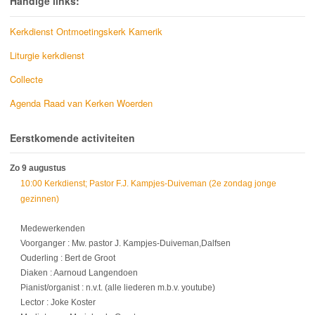
Handige links:
Kerkdienst Ontmoetingskerk Kamerik
Liturgie kerkdienst
Collecte
Agenda Raad van Kerken Woerden
Eerstkomende activiteiten
Zo 9 augustus
10:00 Kerkdienst; Pastor F.J. Kampjes-Duiveman (2e zondag jonge
gezinnen)
Medewerkenden
Voorganger : Mw. pastor J. Kampjes-Duiveman,Dalfsen
Ouderling : Bert de Groot
Diaken : Aarnoud Langendoen
Pianist/organist : n.v.t. (alle liederen m.b.v. youtube)
Lector : Joke Koster