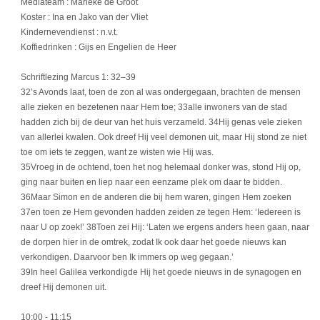
Mediateam : Marieke de Groot
Koster : Ina en Jako van der Vliet
Kindernevendienst : n.v.t.
Koffiedrinken : Gijs en Engelien de Heer
Schriftlezing Marcus 1: 32–39
32’s Avonds laat, toen de zon al was ondergegaan, brachten de mensen
alle zieken en bezetenen naar Hem toe; 33alle inwoners van de stad
hadden zich bij de deur van het huis verzameld. 34Hij genas vele zieken
van allerlei kwalen. Ook dreef Hij veel demonen uit, maar Hij stond ze niet
toe om iets te zeggen, want ze wisten wie Hij was.
35Vroeg in de ochtend, toen het nog helemaal donker was, stond Hij op,
ging naar buiten en liep naar een eenzame plek om daar te bidden.
36Maar Simon en de anderen die bij hem waren, gingen Hem zoeken
37en toen ze Hem gevonden hadden zeiden ze tegen Hem: ‘Iedereen is
naar U op zoek!’ 38Toen zei Hij: ‘Laten we ergens anders heen gaan, naar
de dorpen hier in de omtrek, zodat Ik ook daar het goede nieuws kan
verkondigen. Daarvoor ben Ik immers op weg gegaan.’
39In heel Galilea verkondigde Hij het goede nieuws in de synagogen en
dreef Hij demonen uit.
10:00
- 11:15