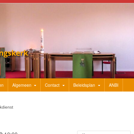
en
Algemeen
Contact
Beleidsplan
ANBI
kdienst
 @ 10:00