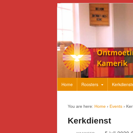
Home
Roosters
Kerkdienst
You are here:
Home
›
Events
›
Ker
Kerkdienst
5 juli 2020