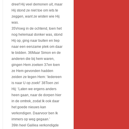
dreef Hij veel demonen uit, maar
Hij stond ze niet toe om iets te
zeggen, want ze wisten wie Hij
was.
35Vroeg in de ochtend, toen het
nog helemaal donker was, stond
Hij op, ging naar buiten en liep
naar een eenzame plek om daar
te bidden. 36Maar Simon en de
anderen die bij hem waren,
gingen Hem zoeken 37en toen
ze Hem gevonden hadden
zeiden ze tegen Hem: ‘Iedereen
is naar U op zoek!’ 38Toen zei
Hij: ‘Laten we ergens anders
heen gaan, naar de dorpen hier
in de omtrek, zodat Ik ook daar
het goede nieuws kan
verkondigen. Daarvoor ben Ik
immers op weg gegaan.’
39In heel Galilea verkondigde