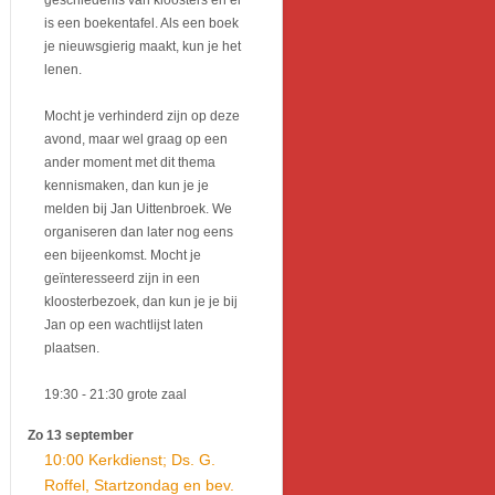
geschiedenis van kloosters en er
is een boekentafel. Als een boek
je nieuwsgierig maakt, kun je het
lenen.
Mocht je verhinderd zijn op deze
avond, maar wel graag op een
ander moment met dit thema
kennismaken, dan kun je je
melden bij Jan Uittenbroek. We
organiseren dan later nog eens
een bijeenkomst. Mocht je
geïnteresseerd zijn in een
kloosterbezoek, dan kun je je bij
Jan op een wachtlijst laten
plaatsen.
19:30
- 21:30
grote zaal
Zo 13 september
10:00 Kerkdienst; Ds. G.
Roffel, Startzondag en bev.