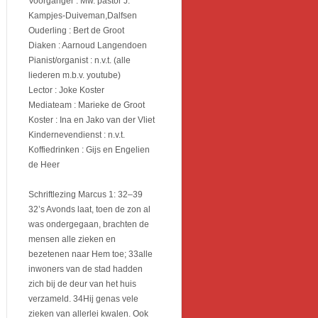
Voorganger : Mw. pastor J.
Kampjes-Duiveman,Dalfsen
Ouderling : Bert de Groot
Diaken : Aarnoud Langendoen
Pianist/organist : n.v.t. (alle
liederen m.b.v. youtube)
Lector : Joke Koster
Mediateam : Marieke de Groot
Koster : Ina en Jako van der Vliet
Kindernevendienst : n.v.t.
Koffiedrinken : Gijs en Engelien
de Heer
Schriftlezing Marcus 1: 32–39
32’s Avonds laat, toen de zon al
was ondergegaan, brachten de
mensen alle zieken en
bezetenen naar Hem toe; 33alle
inwoners van de stad hadden
zich bij de deur van het huis
verzameld. 34Hij genas vele
zieken van allerlei kwalen. Ook