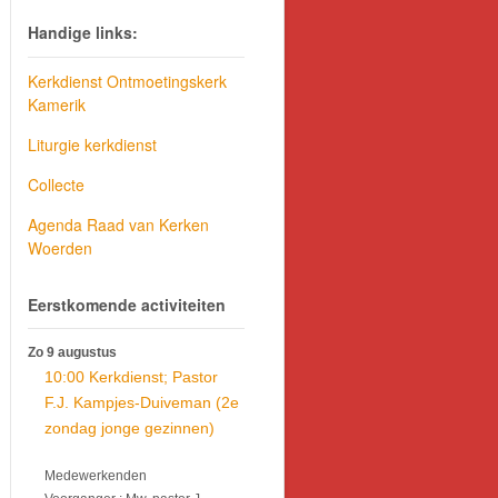
Handige links:
Kerkdienst Ontmoetingskerk
Kamerik
Liturgie kerkdienst
Collecte
Agenda Raad van Kerken
Woerden
Eerstkomende activiteiten
Zo 9 augustus
10:00 Kerkdienst; Pastor
F.J. Kampjes-Duiveman (2e
zondag jonge gezinnen)
Medewerkenden