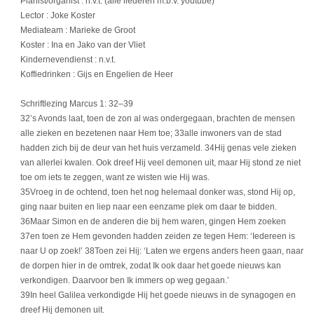
Pianist/organist : n.v.t. (alle liederen m.b.v. youtube)
Lector : Joke Koster
Mediateam : Marieke de Groot
Koster : Ina en Jako van der Vliet
Kindernevendienst : n.v.t.
Koffiedrinken : Gijs en Engelien de Heer
Schriftlezing Marcus 1: 32–39
32’s Avonds laat, toen de zon al was ondergegaan, brachten de mensen
alle zieken en bezetenen naar Hem toe; 33alle inwoners van de stad
hadden zich bij de deur van het huis verzameld. 34Hij genas vele zieken
van allerlei kwalen. Ook dreef Hij veel demonen uit, maar Hij stond ze niet
toe om iets te zeggen, want ze wisten wie Hij was.
35Vroeg in de ochtend, toen het nog helemaal donker was, stond Hij op,
ging naar buiten en liep naar een eenzame plek om daar te bidden.
36Maar Simon en de anderen die bij hem waren, gingen Hem zoeken
37en toen ze Hem gevonden hadden zeiden ze tegen Hem: ‘Iedereen is
naar U op zoek!’ 38Toen zei Hij: ‘Laten we ergens anders heen gaan, naar
de dorpen hier in de omtrek, zodat Ik ook daar het goede nieuws kan
verkondigen. Daarvoor ben Ik immers op weg gegaan.’
39In heel Galilea verkondigde Hij het goede nieuws in de synagogen en
dreef Hij demonen uit.