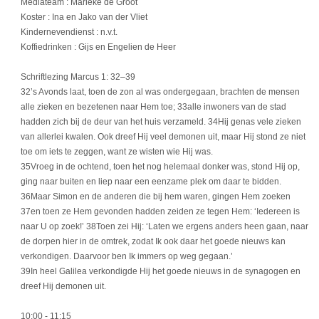
Mediateam : Marieke de Groot
Koster : Ina en Jako van der Vliet
Kindernevendienst : n.v.t.
Koffiedrinken : Gijs en Engelien de Heer
Schriftlezing Marcus 1: 32–39
32’s Avonds laat, toen de zon al was ondergegaan, brachten de mensen
alle zieken en bezetenen naar Hem toe; 33alle inwoners van de stad
hadden zich bij de deur van het huis verzameld. 34Hij genas vele zieken
van allerlei kwalen. Ook dreef Hij veel demonen uit, maar Hij stond ze niet
toe om iets te zeggen, want ze wisten wie Hij was.
35Vroeg in de ochtend, toen het nog helemaal donker was, stond Hij op,
ging naar buiten en liep naar een eenzame plek om daar te bidden.
36Maar Simon en de anderen die bij hem waren, gingen Hem zoeken
37en toen ze Hem gevonden hadden zeiden ze tegen Hem: ‘Iedereen is
naar U op zoek!’ 38Toen zei Hij: ‘Laten we ergens anders heen gaan, naar
de dorpen hier in de omtrek, zodat Ik ook daar het goede nieuws kan
verkondigen. Daarvoor ben Ik immers op weg gegaan.’
39In heel Galilea verkondigde Hij het goede nieuws in de synagogen en
dreef Hij demonen uit.
10:00
- 11:15