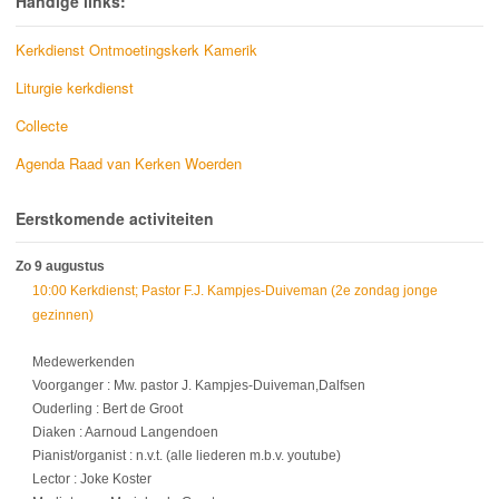
Handige links:
Kerkdienst Ontmoetingskerk Kamerik
Liturgie kerkdienst
Collecte
Agenda Raad van Kerken Woerden
Eerstkomende activiteiten
Zo 9 augustus
10:00 Kerkdienst; Pastor F.J. Kampjes-Duiveman (2e zondag jonge
gezinnen)
Medewerkenden
Voorganger : Mw. pastor J. Kampjes-Duiveman,Dalfsen
Ouderling : Bert de Groot
Diaken : Aarnoud Langendoen
Pianist/organist : n.v.t. (alle liederen m.b.v. youtube)
Lector : Joke Koster