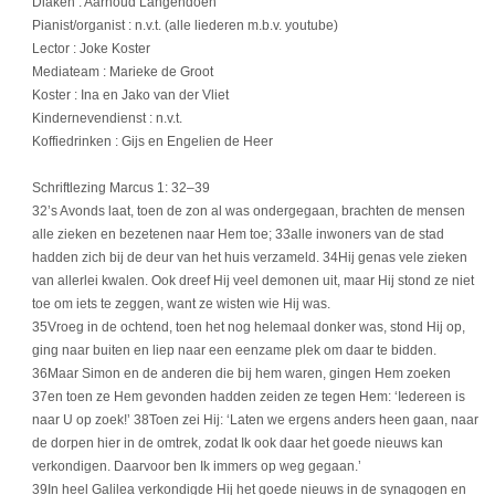
Diaken : Aarnoud Langendoen
Pianist/organist : n.v.t. (alle liederen m.b.v. youtube)
Lector : Joke Koster
Mediateam : Marieke de Groot
Koster : Ina en Jako van der Vliet
Kindernevendienst : n.v.t.
Koffiedrinken : Gijs en Engelien de Heer
Schriftlezing Marcus 1: 32–39
32’s Avonds laat, toen de zon al was ondergegaan, brachten de mensen
alle zieken en bezetenen naar Hem toe; 33alle inwoners van de stad
hadden zich bij de deur van het huis verzameld. 34Hij genas vele zieken
van allerlei kwalen. Ook dreef Hij veel demonen uit, maar Hij stond ze niet
toe om iets te zeggen, want ze wisten wie Hij was.
35Vroeg in de ochtend, toen het nog helemaal donker was, stond Hij op,
ging naar buiten en liep naar een eenzame plek om daar te bidden.
36Maar Simon en de anderen die bij hem waren, gingen Hem zoeken
37en toen ze Hem gevonden hadden zeiden ze tegen Hem: ‘Iedereen is
naar U op zoek!’ 38Toen zei Hij: ‘Laten we ergens anders heen gaan, naar
de dorpen hier in de omtrek, zodat Ik ook daar het goede nieuws kan
verkondigen. Daarvoor ben Ik immers op weg gegaan.’
39In heel Galilea verkondigde Hij het goede nieuws in de synagogen en