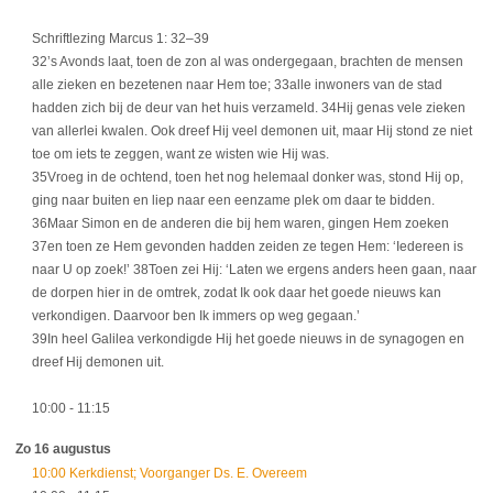
Schriftlezing Marcus 1: 32–39
32’s Avonds laat, toen de zon al was ondergegaan, brachten de mensen
alle zieken en bezetenen naar Hem toe; 33alle inwoners van de stad
hadden zich bij de deur van het huis verzameld. 34Hij genas vele zieken
van allerlei kwalen. Ook dreef Hij veel demonen uit, maar Hij stond ze niet
toe om iets te zeggen, want ze wisten wie Hij was.
35Vroeg in de ochtend, toen het nog helemaal donker was, stond Hij op,
ging naar buiten en liep naar een eenzame plek om daar te bidden.
36Maar Simon en de anderen die bij hem waren, gingen Hem zoeken
37en toen ze Hem gevonden hadden zeiden ze tegen Hem: ‘Iedereen is
naar U op zoek!’ 38Toen zei Hij: ‘Laten we ergens anders heen gaan, naar
de dorpen hier in de omtrek, zodat Ik ook daar het goede nieuws kan
verkondigen. Daarvoor ben Ik immers op weg gegaan.’
39In heel Galilea verkondigde Hij het goede nieuws in de synagogen en
dreef Hij demonen uit.
10:00
- 11:15
Zo 16 augustus
10:00 Kerkdienst; Voorganger Ds. E. Overeem