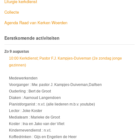
Liturgie kerkdienst
Collecte
Agenda Raad van Kerken Woerden
Eerstkomende activiteiten
Zo 9 augustus
10:00 Kerkdienst; Pastor F.J. Kampjes-Duiveman (2e zondag jonge
gezinnen)
Medewerkenden
Voorganger : Mw. pastor J. Kampjes-Duiveman,Dalfsen
Ouderling : Bert de Groot
Diaken : Aarnoud Langendoen
Pianist/organist : n.v.t. (alle liederen m.b.v. youtube)
Lector : Joke Koster
Mediateam : Marieke de Groot
Koster : Ina en Jako van der Vliet
Kindernevendienst : n.v.t.
Koffiedrinken : Gijs en Engelien de Heer