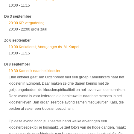
10:00
- 11:15
Do 3 september
20:00 KR vergadering
20:00
- 22:00
grote zaal
Zo 6 september
10:00 Kerkdienst; Voorganger ds. M. Korpel
10:00
- 11:15
Di 8 september
19:30 Kamerik naar het klooster
Eind oktober gaat Jan Uittenbroek met een groep Kamerikkers naar het
klooster in Egmond. Daar maken ze drie dagen kennis met de
getijdengebeden, de kloosterspiritualiteit en het leven van de monniken.
Deze avond is voor iedereen die benieuwd is naar hoe mensen in het
klooster leven. Jan organiseert de avond samen met Geurt en Kars, die
beiden al vaker een klooster bezochten.
Op deze avond hoor je uit eerste hand welke ervaringen een
kloosterbezoek bij je losmaakt. Je ziet foto's van de hoge gangen, maakt
kennis met de geschiedenis van kloosters en er is een boekentafel. Als