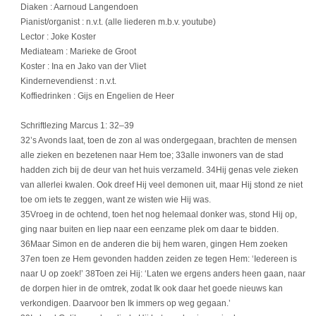
Diaken : Aarnoud Langendoen
Pianist/organist : n.v.t. (alle liederen m.b.v. youtube)
Lector : Joke Koster
Mediateam : Marieke de Groot
Koster : Ina en Jako van der Vliet
Kindernevendienst : n.v.t.
Koffiedrinken : Gijs en Engelien de Heer
Schriftlezing Marcus 1: 32–39
32’s Avonds laat, toen de zon al was ondergegaan, brachten de mensen
alle zieken en bezetenen naar Hem toe; 33alle inwoners van de stad
hadden zich bij de deur van het huis verzameld. 34Hij genas vele zieken
van allerlei kwalen. Ook dreef Hij veel demonen uit, maar Hij stond ze niet
toe om iets te zeggen, want ze wisten wie Hij was.
35Vroeg in de ochtend, toen het nog helemaal donker was, stond Hij op,
ging naar buiten en liep naar een eenzame plek om daar te bidden.
36Maar Simon en de anderen die bij hem waren, gingen Hem zoeken
37en toen ze Hem gevonden hadden zeiden ze tegen Hem: ‘Iedereen is
naar U op zoek!’ 38Toen zei Hij: ‘Laten we ergens anders heen gaan, naar
de dorpen hier in de omtrek, zodat Ik ook daar het goede nieuws kan
verkondigen. Daarvoor ben Ik immers op weg gegaan.’