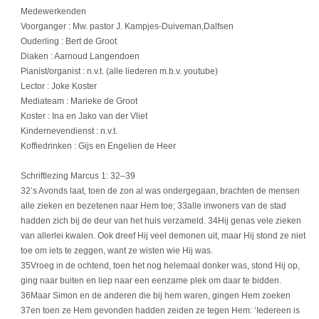
Medewerkenden
Voorganger : Mw. pastor J. Kampjes-Duiveman,Dalfsen
Ouderling : Bert de Groot
Diaken : Aarnoud Langendoen
Pianist/organist : n.v.t. (alle liederen m.b.v. youtube)
Lector : Joke Koster
Mediateam : Marieke de Groot
Koster : Ina en Jako van der Vliet
Kindernevendienst : n.v.t.
Koffiedrinken : Gijs en Engelien de Heer
Schriftlezing Marcus 1: 32–39
32’s Avonds laat, toen de zon al was ondergegaan, brachten de mensen
alle zieken en bezetenen naar Hem toe; 33alle inwoners van de stad
hadden zich bij de deur van het huis verzameld. 34Hij genas vele zieken
van allerlei kwalen. Ook dreef Hij veel demonen uit, maar Hij stond ze niet
toe om iets te zeggen, want ze wisten wie Hij was.
35Vroeg in de ochtend, toen het nog helemaal donker was, stond Hij op,
ging naar buiten en liep naar een eenzame plek om daar te bidden.
36Maar Simon en de anderen die bij hem waren, gingen Hem zoeken
37en toen ze Hem gevonden hadden zeiden ze tegen Hem: ‘Iedereen is