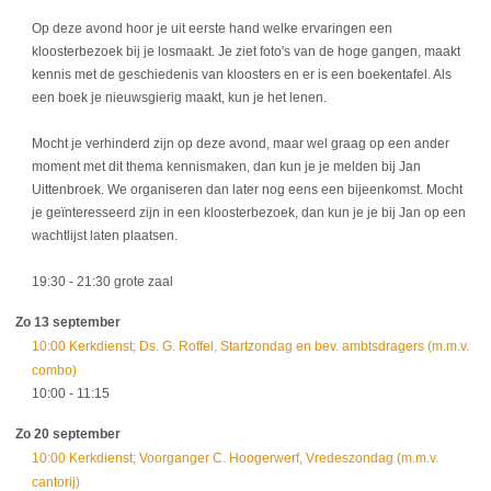
Op deze avond hoor je uit eerste hand welke ervaringen een
kloosterbezoek bij je losmaakt. Je ziet foto's van de hoge gangen, maakt
kennis met de geschiedenis van kloosters en er is een boekentafel. Als
een boek je nieuwsgierig maakt, kun je het lenen.
Mocht je verhinderd zijn op deze avond, maar wel graag op een ander
moment met dit thema kennismaken, dan kun je je melden bij Jan
Uittenbroek. We organiseren dan later nog eens een bijeenkomst. Mocht
je geïnteresseerd zijn in een kloosterbezoek, dan kun je je bij Jan op een
wachtlijst laten plaatsen.
19:30
- 21:30
grote zaal
Zo 13 september
10:00 Kerkdienst; Ds. G. Roffel, Startzondag en bev. ambtsdragers (m.m.v.
combo)
10:00
- 11:15
Zo 20 september
10:00 Kerkdienst; Voorganger C. Hoogerwerf, Vredeszondag (m.m.v.
cantorij)