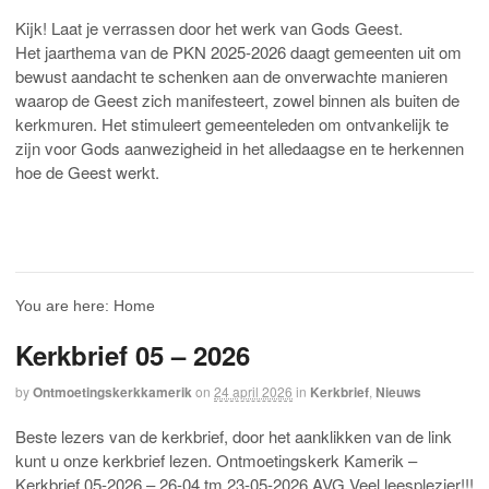
Kijk! Laat je verrassen door het werk van Gods Geest.
Het jaarthema van de PKN 2025-2026 daagt gemeenten uit om
bewust aandacht te schenken aan de onverwachte manieren
waarop de Geest zich manifesteert, zowel binnen als buiten de
kerkmuren. Het stimuleert gemeenteleden om ontvankelijk te
zijn voor Gods aanwezigheid in het alledaagse en te herkennen
hoe de Geest werkt.
You are here:
Home
Kerkbrief 05 – 2026
by
Ontmoetingskerkkamerik
on
24 april 2026
in
Kerkbrief
,
Nieuws
Beste lezers van de kerkbrief, door het aanklikken van de link
kunt u onze kerkbrief lezen. Ontmoetingskerk Kamerik –
Kerkbrief 05-2026 – 26-04 tm 23-05-2026 AVG Veel leesplezier!!!