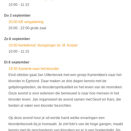
10:00
- 11:15
Do 3 september
20:00 KR vergadering
20:00
- 22:00
grote zaal
Zo 6 september
10:00 Kerkdienst; Voorganger ds. M. Korpel
10:00
- 11:15
Di 8 september
19:30 Kamerik naar het klooster
Eind oktober gaat Jan Uittenbroek met een groep Kamerikkers naar het
klooster in Egmond. Daar maken ze drie dagen kennis met de
getijdengebeden, de kloosterspiritualiteit en het leven van de monniken.
Deze avond is voor iedereen die benieuwd is naar hoe mensen in het
klooster leven. Jan organiseert de avond samen met Geurt en Kars, die
beiden al vaker een klooster bezochten.
Op deze avond hoor je uit eerste hand welke ervaringen een
kloosterbezoek bij je losmaakt. Je ziet foto's van de hoge gangen, maakt
kennis met de geschiedenis van kloosters en er is een boekentafel. Als