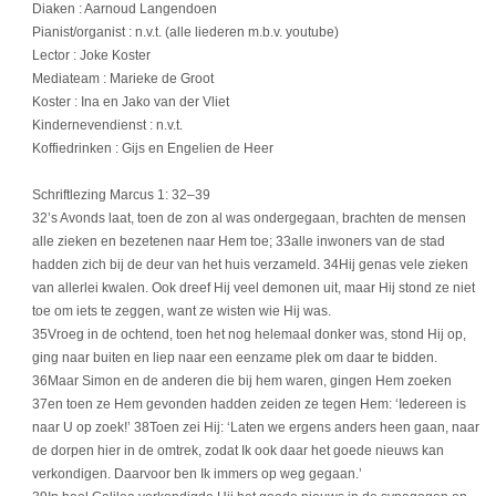
Diaken : Aarnoud Langendoen
Pianist/organist : n.v.t. (alle liederen m.b.v. youtube)
Lector : Joke Koster
Mediateam : Marieke de Groot
Koster : Ina en Jako van der Vliet
Kindernevendienst : n.v.t.
Koffiedrinken : Gijs en Engelien de Heer
Schriftlezing Marcus 1: 32–39
32’s Avonds laat, toen de zon al was ondergegaan, brachten de mensen
alle zieken en bezetenen naar Hem toe; 33alle inwoners van de stad
hadden zich bij de deur van het huis verzameld. 34Hij genas vele zieken
van allerlei kwalen. Ook dreef Hij veel demonen uit, maar Hij stond ze niet
toe om iets te zeggen, want ze wisten wie Hij was.
35Vroeg in de ochtend, toen het nog helemaal donker was, stond Hij op,
ging naar buiten en liep naar een eenzame plek om daar te bidden.
36Maar Simon en de anderen die bij hem waren, gingen Hem zoeken
37en toen ze Hem gevonden hadden zeiden ze tegen Hem: ‘Iedereen is
naar U op zoek!’ 38Toen zei Hij: ‘Laten we ergens anders heen gaan, naar
de dorpen hier in de omtrek, zodat Ik ook daar het goede nieuws kan
verkondigen. Daarvoor ben Ik immers op weg gegaan.’