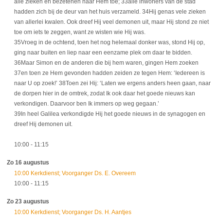
alle zieken en bezetenen naar Hem toe; 33alle inwoners van de stad
hadden zich bij de deur van het huis verzameld. 34Hij genas vele zieken
van allerlei kwalen. Ook dreef Hij veel demonen uit, maar Hij stond ze niet
toe om iets te zeggen, want ze wisten wie Hij was.
35Vroeg in de ochtend, toen het nog helemaal donker was, stond Hij op,
ging naar buiten en liep naar een eenzame plek om daar te bidden.
36Maar Simon en de anderen die bij hem waren, gingen Hem zoeken
37en toen ze Hem gevonden hadden zeiden ze tegen Hem: ‘Iedereen is
naar U op zoek!’ 38Toen zei Hij: ‘Laten we ergens anders heen gaan, naar
de dorpen hier in de omtrek, zodat Ik ook daar het goede nieuws kan
verkondigen. Daarvoor ben Ik immers op weg gegaan.’
39In heel Galilea verkondigde Hij het goede nieuws in de synagogen en
dreef Hij demonen uit.
10:00
- 11:15
Zo 16 augustus
10:00 Kerkdienst; Voorganger Ds. E. Overeem
10:00
- 11:15
Zo 23 augustus
10:00 Kerkdienst; Voorganger Ds. H. Aantjes