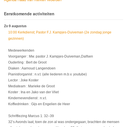
Eerstkomende activiteiten
Zo 9 augustus
10:00 Kerkdienst; Pastor F.J. Kampjes-Duiveman (2e zondag jonge
gezinnen)
Medewerkenden
Voorganger : Mw. pastor J. Kampjes-Duiveman,Dalfsen
Ouderling : Bert de Groot
Diaken : Aarnoud Langendoen
Pianist/organist : n.v.t. (alle liederen m.b.v. youtube)
Lector : Joke Koster
Mediateam : Marieke de Groot
Koster : Ina en Jako van der Vliet
Kindernevendienst : n.v.t.
Koffiedrinken : Gijs en Engelien de Heer
Schriftlezing Marcus 1: 32–39
32’s Avonds laat, toen de zon al was ondergegaan, brachten de mensen