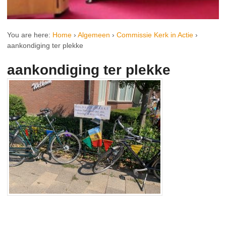
You are here:
Home
›
Algemeen
›
Commissie Kerk in Actie
›
aankondiging ter plekke
aankondiging ter plekke