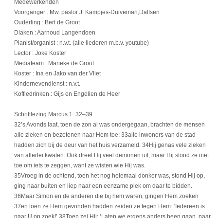
Medewerkenden
Voorganger : Mw. pastor J. Kampjes-Duiveman,Dalfsen
Ouderling : Bert de Groot
Diaken : Aarnoud Langendoen
Pianist/organist : n.v.t. (alle liederen m.b.v. youtube)
Lector : Joke Koster
Mediateam : Marieke de Groot
Koster : Ina en Jako van der Vliet
Kindernevendienst : n.v.t.
Koffiedrinken : Gijs en Engelien de Heer
Schriftlezing Marcus 1: 32–39
32’s Avonds laat, toen de zon al was ondergegaan, brachten de mensen
alle zieken en bezetenen naar Hem toe; 33alle inwoners van de stad
hadden zich bij de deur van het huis verzameld. 34Hij genas vele zieken
van allerlei kwalen. Ook dreef Hij veel demonen uit, maar Hij stond ze niet
toe om iets te zeggen, want ze wisten wie Hij was.
35Vroeg in de ochtend, toen het nog helemaal donker was, stond Hij op,
ging naar buiten en liep naar een eenzame plek om daar te bidden.
36Maar Simon en de anderen die bij hem waren, gingen Hem zoeken
37en toen ze Hem gevonden hadden zeiden ze tegen Hem: ‘Iedereen is
naar U op zoek!’ 38Toen zei Hij: ‘Laten we ergens anders heen gaan, naar