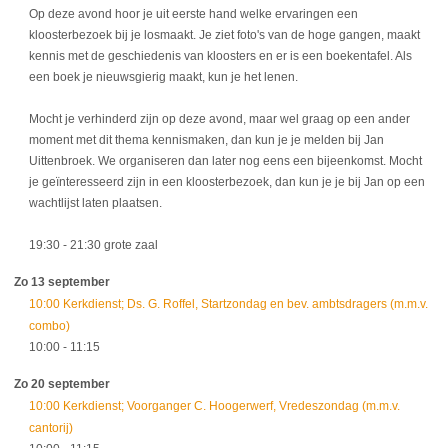
Op deze avond hoor je uit eerste hand welke ervaringen een
kloosterbezoek bij je losmaakt. Je ziet foto's van de hoge gangen, maakt
kennis met de geschiedenis van kloosters en er is een boekentafel. Als
een boek je nieuwsgierig maakt, kun je het lenen.
Mocht je verhinderd zijn op deze avond, maar wel graag op een ander
moment met dit thema kennismaken, dan kun je je melden bij Jan
Uittenbroek. We organiseren dan later nog eens een bijeenkomst. Mocht
je geïnteresseerd zijn in een kloosterbezoek, dan kun je je bij Jan op een
wachtlijst laten plaatsen.
19:30
- 21:30
grote zaal
Zo 13 september
10:00 Kerkdienst; Ds. G. Roffel, Startzondag en bev. ambtsdragers (m.m.v.
combo)
10:00
- 11:15
Zo 20 september
10:00 Kerkdienst; Voorganger C. Hoogerwerf, Vredeszondag (m.m.v.
cantorij)