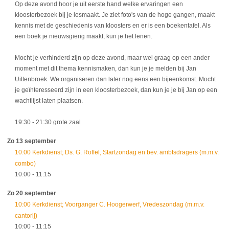
Op deze avond hoor je uit eerste hand welke ervaringen een
kloosterbezoek bij je losmaakt. Je ziet foto's van de hoge gangen, maakt
kennis met de geschiedenis van kloosters en er is een boekentafel. Als
een boek je nieuwsgierig maakt, kun je het lenen.
Mocht je verhinderd zijn op deze avond, maar wel graag op een ander
moment met dit thema kennismaken, dan kun je je melden bij Jan
Uittenbroek. We organiseren dan later nog eens een bijeenkomst. Mocht
je geïnteresseerd zijn in een kloosterbezoek, dan kun je je bij Jan op een
wachtlijst laten plaatsen.
19:30
- 21:30
grote zaal
Zo 13 september
10:00 Kerkdienst; Ds. G. Roffel, Startzondag en bev. ambtsdragers (m.m.v.
combo)
10:00
- 11:15
Zo 20 september
10:00 Kerkdienst; Voorganger C. Hoogerwerf, Vredeszondag (m.m.v.
cantorij)
10:00
- 11:15