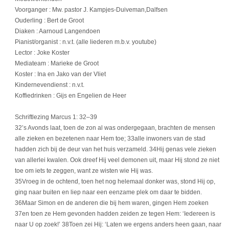
Voorganger : Mw. pastor J. Kampjes-Duiveman,Dalfsen
Ouderling : Bert de Groot
Diaken : Aarnoud Langendoen
Pianist/organist : n.v.t. (alle liederen m.b.v. youtube)
Lector : Joke Koster
Mediateam : Marieke de Groot
Koster : Ina en Jako van der Vliet
Kindernevendienst : n.v.t.
Koffiedrinken : Gijs en Engelien de Heer
Schriftlezing Marcus 1: 32–39
32’s Avonds laat, toen de zon al was ondergegaan, brachten de mensen
alle zieken en bezetenen naar Hem toe; 33alle inwoners van de stad
hadden zich bij de deur van het huis verzameld. 34Hij genas vele zieken
van allerlei kwalen. Ook dreef Hij veel demonen uit, maar Hij stond ze niet
toe om iets te zeggen, want ze wisten wie Hij was.
35Vroeg in de ochtend, toen het nog helemaal donker was, stond Hij op,
ging naar buiten en liep naar een eenzame plek om daar te bidden.
36Maar Simon en de anderen die bij hem waren, gingen Hem zoeken
37en toen ze Hem gevonden hadden zeiden ze tegen Hem: ‘Iedereen is
naar U op zoek!’ 38Toen zei Hij: ‘Laten we ergens anders heen gaan, naar