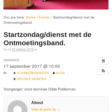
You are here:
Home
›
Events
›
Startzondag/dienst met de
Ontmoetingsband.
Startzondag/dienst met de
Ontmoetingsband.
by
on
23 oktober 2016
in
WANNEER:
17 september 2017 @ 10:00
10 UURKERKDIENSTEN
ALLES
SPECIALE DIENSTEN
Voorganger: onze dominee Gilda Polderman.
About
View all posts by
→