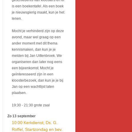
geschiedenis van kloosters en er
is een boekentafel. Als een boek
je nieuwsgierig maakt, kun je het
lenen.
Mocht je verhinderd zijn op deze
avond, maar wel graag op een
ander moment met dit thema
kennismaken, dan kun je je
melden bij Jan Uittenbroek. We
organiseren dan later nog eens
een bijeenkomst. Mocht je
geïnteresseerd zijn in een
kloosterbezoek, dan kun je je bij
Jan op een wachtlijst laten
plaatsen.
19:30
- 21:30
grote zaal
Zo 13 september
10:00 Kerkdienst; Ds. G.
Roffel, Startzondag en bev.