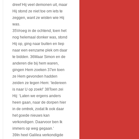
dreef Hij veel demonen uit, maar
Hij stond ze niet toe om iets te
zeggen, want ze wisten wie Hij
was.
35Vroeg in de ochtend, toen het
nog helemaal donker was, stond
Hij op, ging naar buiten en liep
naar een eenzame plek om daar
te bidden. 36Maar Simon en de
anderen die bij hem waren,
gingen Hem zoeken 37en toen
ze Hem gevonden hadden
zeiden ze tegen Hem: ‘Iedereen
is naar U op zoek!’ 38Toen zei
Hij: ‘Laten we ergens anders
heen gaan, naar de dorpen hier
in de omtrek, zodat Ik ook daar
het goede nieuws kan
verkondigen. Daarvoor ben Ik
immers op weg gegaan.’
39In heel Galilea verkondigde