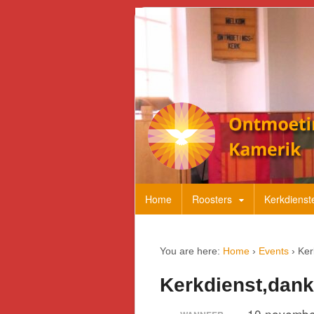
Home
Roosters
Kerkdienst
You are here:
Home
›
Events
›
Ker
Kerkdienst,dank
10 novembe