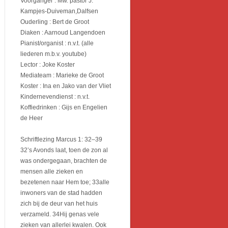
Voorganger : Mw. pastor J.
Kampjes-Duiveman,Dalfsen
Ouderling : Bert de Groot
Diaken : Aarnoud Langendoen
Pianist/organist : n.v.t. (alle
liederen m.b.v. youtube)
Lector : Joke Koster
Mediateam : Marieke de Groot
Koster : Ina en Jako van der Vliet
Kindernevendienst : n.v.t.
Koffiedrinken : Gijs en Engelien
de Heer
Schriftlezing Marcus 1: 32–39
32’s Avonds laat, toen de zon al
was ondergegaan, brachten de
mensen alle zieken en
bezetenen naar Hem toe; 33alle
inwoners van de stad hadden
zich bij de deur van het huis
verzameld. 34Hij genas vele
zieken van allerlei kwalen. Ook