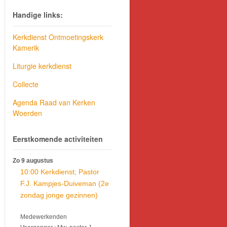
Handige links:
Kerkdienst Ontmoetingskerk
Kamerik
Liturgie kerkdienst
Collecte
Agenda Raad van Kerken
Woerden
Eerstkomende activiteiten
Zo 9 augustus
10:00 Kerkdienst; Pastor
F.J. Kampjes-Duiveman (2e
zondag jonge gezinnen)
Medewerkenden