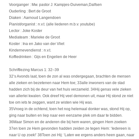
Voorganger : Mw. pastor J. Kampjes-Duiveman,Dalfsen
Ouderling : Bert de Groot
Diaken : Aarnoud Langendoen
Pianist/organist : n.v.t. (alle liederen m.b.v. youtube)
Lector : Joke Koster
Mediateam : Marieke de Groot
Koster : Ina en Jako van der Vliet
Kindernevendienst : n.v.t.
Koffiedrinken : Gijs en Engelien de Heer
Schriftlezing Marcus 1: 32–39
32’s Avonds laat, toen de zon al was ondergegaan, brachten de mensen
alle zieken en bezetenen naar Hem toe; 33alle inwoners van de stad
hadden zich bij de deur van het huis verzameld. 34Hij genas vele zieken
van allerlei kwalen. Ook dreef Hij veel demonen uit, maar Hij stond ze niet
toe om iets te zeggen, want ze wisten wie Hij was.
35Vroeg in de ochtend, toen het nog helemaal donker was, stond Hij op,
ging naar buiten en liep naar een eenzame plek om daar te bidden.
36Maar Simon en de anderen die bij hem waren, gingen Hem zoeken
37en toen ze Hem gevonden hadden zeiden ze tegen Hem: ‘Iedereen is
naar U op zoek!’ 38Toen zei Hij: ‘Laten we ergens anders heen gaan, naar