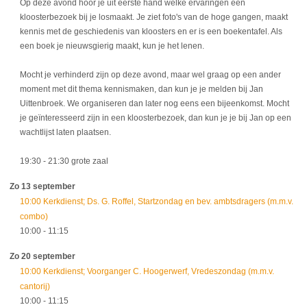
Op deze avond hoor je uit eerste hand welke ervaringen een
kloosterbezoek bij je losmaakt. Je ziet foto's van de hoge gangen, maakt
kennis met de geschiedenis van kloosters en er is een boekentafel. Als
een boek je nieuwsgierig maakt, kun je het lenen.
Mocht je verhinderd zijn op deze avond, maar wel graag op een ander
moment met dit thema kennismaken, dan kun je je melden bij Jan
Uittenbroek. We organiseren dan later nog eens een bijeenkomst. Mocht
je geïnteresseerd zijn in een kloosterbezoek, dan kun je je bij Jan op een
wachtlijst laten plaatsen.
19:30
- 21:30
grote zaal
Zo 13 september
10:00 Kerkdienst; Ds. G. Roffel, Startzondag en bev. ambtsdragers (m.m.v.
combo)
10:00
- 11:15
Zo 20 september
10:00 Kerkdienst; Voorganger C. Hoogerwerf, Vredeszondag (m.m.v.
cantorij)
10:00
- 11:15