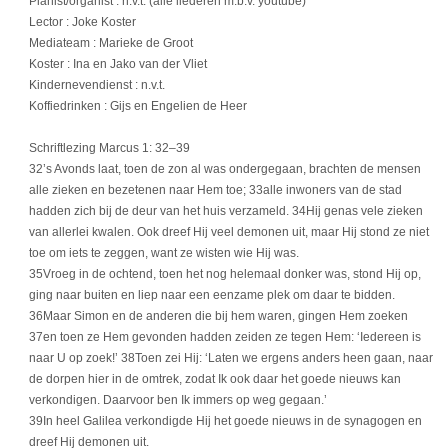
Pianist/organist : n.v.t. (alle liederen m.b.v. youtube)
Lector : Joke Koster
Mediateam : Marieke de Groot
Koster : Ina en Jako van der Vliet
Kindernevendienst : n.v.t.
Koffiedrinken : Gijs en Engelien de Heer
Schriftlezing Marcus 1: 32–39
32’s Avonds laat, toen de zon al was ondergegaan, brachten de mensen
alle zieken en bezetenen naar Hem toe; 33alle inwoners van de stad
hadden zich bij de deur van het huis verzameld. 34Hij genas vele zieken
van allerlei kwalen. Ook dreef Hij veel demonen uit, maar Hij stond ze niet
toe om iets te zeggen, want ze wisten wie Hij was.
35Vroeg in de ochtend, toen het nog helemaal donker was, stond Hij op,
ging naar buiten en liep naar een eenzame plek om daar te bidden.
36Maar Simon en de anderen die bij hem waren, gingen Hem zoeken
37en toen ze Hem gevonden hadden zeiden ze tegen Hem: ‘Iedereen is
naar U op zoek!’ 38Toen zei Hij: ‘Laten we ergens anders heen gaan, naar
de dorpen hier in de omtrek, zodat Ik ook daar het goede nieuws kan
verkondigen. Daarvoor ben Ik immers op weg gegaan.’
39In heel Galilea verkondigde Hij het goede nieuws in de synagogen en
dreef Hij demonen uit.