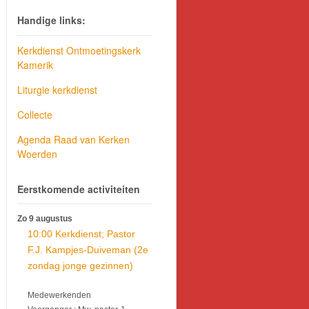
Handige links:
Kerkdienst Ontmoetingskerk
Kamerik
Liturgie kerkdienst
Collecte
Agenda Raad van Kerken
Woerden
Eerstkomende activiteiten
Zo 9 augustus
10:00 Kerkdienst; Pastor
F.J. Kampjes-Duiveman (2e
zondag jonge gezinnen)
Medewerkenden