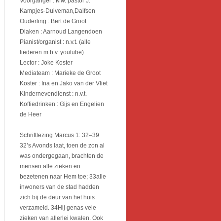
Voorganger : Mw. pastor J.
Kampjes-Duiveman,Dalfsen
Ouderling : Bert de Groot
Diaken : Aarnoud Langendoen
Pianist/organist : n.v.t. (alle
liederen m.b.v. youtube)
Lector : Joke Koster
Mediateam : Marieke de Groot
Koster : Ina en Jako van der Vliet
Kindernevendienst : n.v.t.
Koffiedrinken : Gijs en Engelien
de Heer
Schriftlezing Marcus 1: 32–39
32’s Avonds laat, toen de zon al
was ondergegaan, brachten de
mensen alle zieken en
bezetenen naar Hem toe; 33alle
inwoners van de stad hadden
zich bij de deur van het huis
verzameld. 34Hij genas vele
zieken van allerlei kwalen. Ook