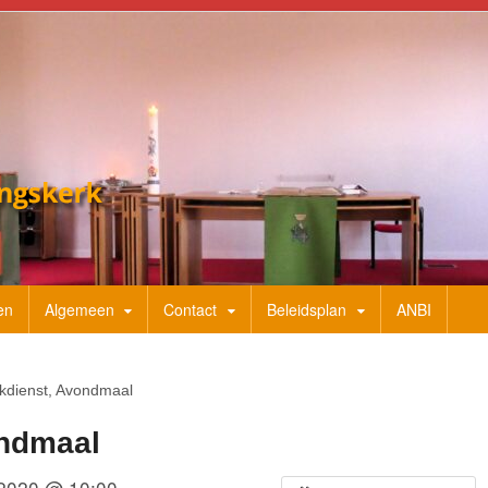
en
Algemeen
Contact
Beleidsplan
ANBI
kdienst, Avondmaal
ondmaal
 2020 @ 10:00