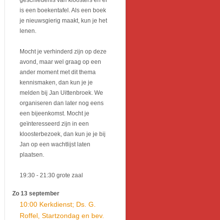
geschiedenis van kloosters en er
is een boekentafel. Als een boek
je nieuwsgierig maakt, kun je het
lenen.
Mocht je verhinderd zijn op deze
avond, maar wel graag op een
ander moment met dit thema
kennismaken, dan kun je je
melden bij Jan Uittenbroek. We
organiseren dan later nog eens
een bijeenkomst. Mocht je
geïnteresseerd zijn in een
kloosterbezoek, dan kun je je bij
Jan op een wachtlijst laten
plaatsen.
19:30
- 21:30
grote zaal
Zo 13 september
10:00 Kerkdienst; Ds. G.
Roffel, Startzondag en bev.