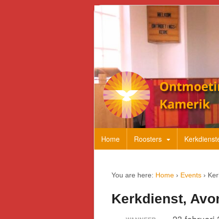
Home
Roosters
Kerkdienst
You are here:
Home
›
Events
›
Ker
Kerkdienst, Av
23 februari