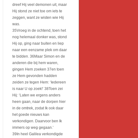
dreef Hij veel demonen uit, maar
Hij stond ze niet toe om iets te
zeggen, want ze wisten wie Hij
was.
35Vroeg in de ochtend, toen het
nog helemaal donker was, stond
Hij op, ging naar buiten en liep
naar een eenzame plek om daar
te bidden. 36Maar Simon en de
anderen die bij hem waren,
gingen Hem zoeken 37en toen
ze Hem gevonden hadden
zeiden ze tegen Hem: ‘Iedereen
is naar U op zoek!’ 38Toen zei
Hij: ‘Laten we ergens anders
heen gaan, naar de dorpen hier
in de omtrek, zodat Ik ook daar
het goede nieuws kan
verkondigen. Daarvoor ben Ik
immers op weg gegaan.’
39In heel Galilea verkondigde