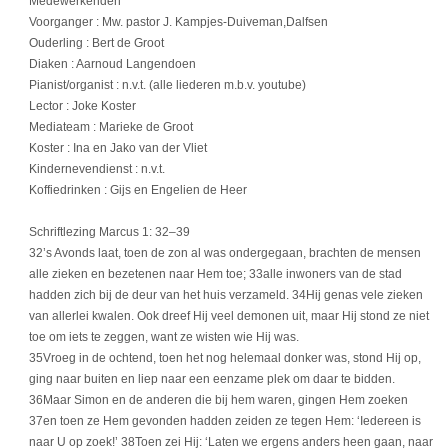
Medewerkenden
Voorganger : Mw. pastor J. Kampjes-Duiveman,Dalfsen
Ouderling : Bert de Groot
Diaken : Aarnoud Langendoen
Pianist/organist : n.v.t. (alle liederen m.b.v. youtube)
Lector : Joke Koster
Mediateam : Marieke de Groot
Koster : Ina en Jako van der Vliet
Kindernevendienst : n.v.t.
Koffiedrinken : Gijs en Engelien de Heer
Schriftlezing Marcus 1: 32–39
32’s Avonds laat, toen de zon al was ondergegaan, brachten de mensen
alle zieken en bezetenen naar Hem toe; 33alle inwoners van de stad
hadden zich bij de deur van het huis verzameld. 34Hij genas vele zieken
van allerlei kwalen. Ook dreef Hij veel demonen uit, maar Hij stond ze niet
toe om iets te zeggen, want ze wisten wie Hij was.
35Vroeg in de ochtend, toen het nog helemaal donker was, stond Hij op,
ging naar buiten en liep naar een eenzame plek om daar te bidden.
36Maar Simon en de anderen die bij hem waren, gingen Hem zoeken
37en toen ze Hem gevonden hadden zeiden ze tegen Hem: ‘Iedereen is
naar U op zoek!’ 38Toen zei Hij: ‘Laten we ergens anders heen gaan, naar