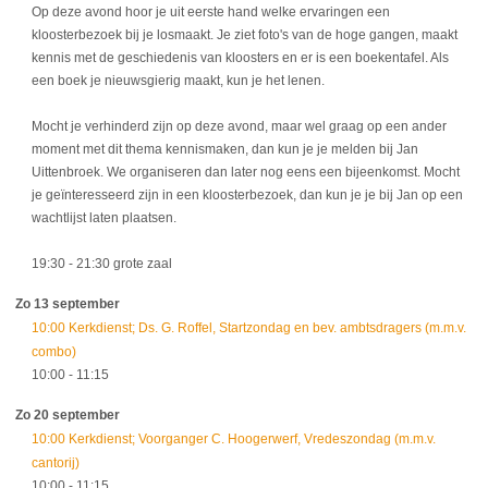
Op deze avond hoor je uit eerste hand welke ervaringen een
kloosterbezoek bij je losmaakt. Je ziet foto's van de hoge gangen, maakt
kennis met de geschiedenis van kloosters en er is een boekentafel. Als
een boek je nieuwsgierig maakt, kun je het lenen.
Mocht je verhinderd zijn op deze avond, maar wel graag op een ander
moment met dit thema kennismaken, dan kun je je melden bij Jan
Uittenbroek. We organiseren dan later nog eens een bijeenkomst. Mocht
je geïnteresseerd zijn in een kloosterbezoek, dan kun je je bij Jan op een
wachtlijst laten plaatsen.
19:30
- 21:30
grote zaal
Zo 13 september
10:00 Kerkdienst; Ds. G. Roffel, Startzondag en bev. ambtsdragers (m.m.v.
combo)
10:00
- 11:15
Zo 20 september
10:00 Kerkdienst; Voorganger C. Hoogerwerf, Vredeszondag (m.m.v.
cantorij)
10:00
- 11:15