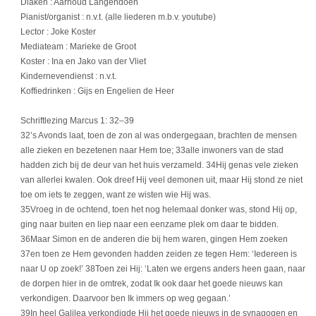
Diaken : Aarnoud Langendoen
Pianist/organist : n.v.t. (alle liederen m.b.v. youtube)
Lector : Joke Koster
Mediateam : Marieke de Groot
Koster : Ina en Jako van der Vliet
Kindernevendienst : n.v.t.
Koffiedrinken : Gijs en Engelien de Heer
Schriftlezing Marcus 1: 32–39
32’s Avonds laat, toen de zon al was ondergegaan, brachten de mensen
alle zieken en bezetenen naar Hem toe; 33alle inwoners van de stad
hadden zich bij de deur van het huis verzameld. 34Hij genas vele zieken
van allerlei kwalen. Ook dreef Hij veel demonen uit, maar Hij stond ze niet
toe om iets te zeggen, want ze wisten wie Hij was.
35Vroeg in de ochtend, toen het nog helemaal donker was, stond Hij op,
ging naar buiten en liep naar een eenzame plek om daar te bidden.
36Maar Simon en de anderen die bij hem waren, gingen Hem zoeken
37en toen ze Hem gevonden hadden zeiden ze tegen Hem: ‘Iedereen is
naar U op zoek!’ 38Toen zei Hij: ‘Laten we ergens anders heen gaan, naar
de dorpen hier in de omtrek, zodat Ik ook daar het goede nieuws kan
verkondigen. Daarvoor ben Ik immers op weg gegaan.’
39In heel Galilea verkondigde Hij het goede nieuws in de synagogen en