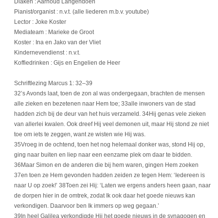
Diaken : Aarnoud Langendoen
Pianist/organist : n.v.t. (alle liederen m.b.v. youtube)
Lector : Joke Koster
Mediateam : Marieke de Groot
Koster : Ina en Jako van der Vliet
Kindernevendienst : n.v.t.
Koffiedrinken : Gijs en Engelien de Heer
Schriftlezing Marcus 1: 32–39
32’s Avonds laat, toen de zon al was ondergegaan, brachten de mensen
alle zieken en bezetenen naar Hem toe; 33alle inwoners van de stad
hadden zich bij de deur van het huis verzameld. 34Hij genas vele zieken
van allerlei kwalen. Ook dreef Hij veel demonen uit, maar Hij stond ze niet
toe om iets te zeggen, want ze wisten wie Hij was.
35Vroeg in de ochtend, toen het nog helemaal donker was, stond Hij op,
ging naar buiten en liep naar een eenzame plek om daar te bidden.
36Maar Simon en de anderen die bij hem waren, gingen Hem zoeken
37en toen ze Hem gevonden hadden zeiden ze tegen Hem: ‘Iedereen is
naar U op zoek!’ 38Toen zei Hij: ‘Laten we ergens anders heen gaan, naar
de dorpen hier in de omtrek, zodat Ik ook daar het goede nieuws kan
verkondigen. Daarvoor ben Ik immers op weg gegaan.’
39In heel Galilea verkondigde Hij het goede nieuws in de synagogen en