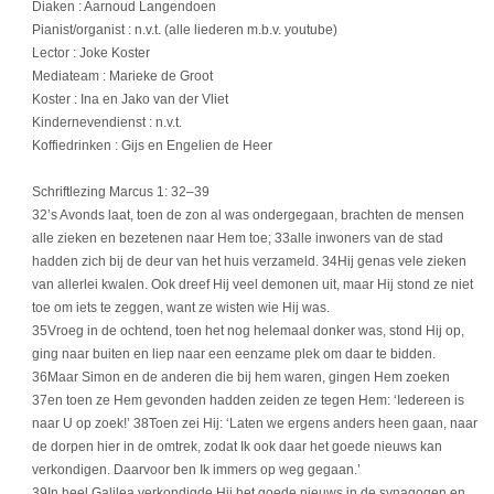
Diaken : Aarnoud Langendoen
Pianist/organist : n.v.t. (alle liederen m.b.v. youtube)
Lector : Joke Koster
Mediateam : Marieke de Groot
Koster : Ina en Jako van der Vliet
Kindernevendienst : n.v.t.
Koffiedrinken : Gijs en Engelien de Heer
Schriftlezing Marcus 1: 32–39
32’s Avonds laat, toen de zon al was ondergegaan, brachten de mensen
alle zieken en bezetenen naar Hem toe; 33alle inwoners van de stad
hadden zich bij de deur van het huis verzameld. 34Hij genas vele zieken
van allerlei kwalen. Ook dreef Hij veel demonen uit, maar Hij stond ze niet
toe om iets te zeggen, want ze wisten wie Hij was.
35Vroeg in de ochtend, toen het nog helemaal donker was, stond Hij op,
ging naar buiten en liep naar een eenzame plek om daar te bidden.
36Maar Simon en de anderen die bij hem waren, gingen Hem zoeken
37en toen ze Hem gevonden hadden zeiden ze tegen Hem: ‘Iedereen is
naar U op zoek!’ 38Toen zei Hij: ‘Laten we ergens anders heen gaan, naar
de dorpen hier in de omtrek, zodat Ik ook daar het goede nieuws kan
verkondigen. Daarvoor ben Ik immers op weg gegaan.’
39In heel Galilea verkondigde Hij het goede nieuws in de synagogen en