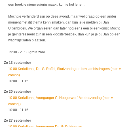
een boek je nieuwsgierig maakt, kun je het lenen.
Mocht je verhinderd zijn op deze avond, maar wel graag op een ander
moment met dit thema kennismaken, dan kun je je melden bij Jan
Uittenbroek. We organiseren dan later nog eens een bijeenkomst. Mocht
je geïnteresseerd zijn in een kloosterbezoek, dan kun je je bij Jan op een
wachtlijst laten plaatsen.
19:30
- 21:30
grote zaal
Zo 13 september
10:00 Kerkdienst; Ds. G. Roffel, Startzondag en bev. ambtsdragers (m.m.v.
combo)
10:00
- 11:15
Zo 20 september
10:00 Kerkdienst; Voorganger C. Hoogerwerf, Vredeszondag (m.m.v.
cantorij)
10:00
- 11:15
Zo 27 september
10:00 Kerkdienst; Voorganger Ds. G. Polderman