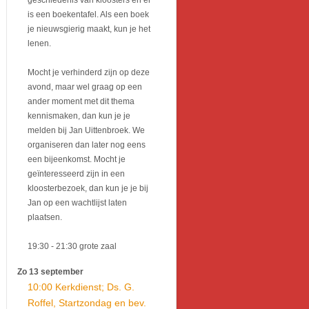
geschiedenis van kloosters en er
is een boekentafel. Als een boek
je nieuwsgierig maakt, kun je het
lenen.
Mocht je verhinderd zijn op deze
avond, maar wel graag op een
ander moment met dit thema
kennismaken, dan kun je je
melden bij Jan Uittenbroek. We
organiseren dan later nog eens
een bijeenkomst. Mocht je
geïnteresseerd zijn in een
kloosterbezoek, dan kun je je bij
Jan op een wachtlijst laten
plaatsen.
19:30
- 21:30
grote zaal
Zo 13 september
10:00 Kerkdienst; Ds. G.
Roffel, Startzondag en bev.