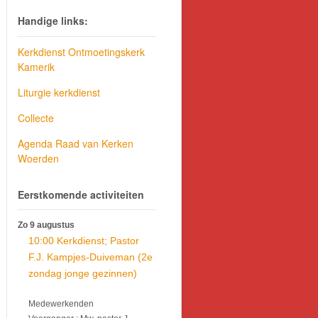
Handige links:
Kerkdienst Ontmoetingskerk
Kamerik
Liturgie kerkdienst
Collecte
Agenda Raad van Kerken
Woerden
Eerstkomende activiteiten
Zo 9 augustus
10:00 Kerkdienst; Pastor
F.J. Kampjes-Duiveman (2e
zondag jonge gezinnen)
Medewerkenden