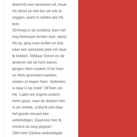
dreef Hij veel demonen uit, maar
Hij stond ze niet toe om iets te
zeggen, want ze wisten wie Hij
was.
35Vroeg in de ochtend, toen het
nog helemaal donker was, stond
Hij op, ging naar buiten en liep
naar een eenzame plek om daar
te bidden. 36Maar Simon en de
anderen die bij hem waren,
gingen Hem zoeken 37en toen
ze Hem gevonden hadden
zeiden ze tegen Hem: ‘Iedereen
is naar U op zoek!’ 38Toen zei
Hij: ‘Laten we ergens anders
heen gaan, naar de dorpen hier
in de omtrek, zodat Ik ook daar
het goede nieuws kan
verkondigen. Daarvoor ben Ik
immers op weg gegaan.’
39In heel Galilea verkondigde