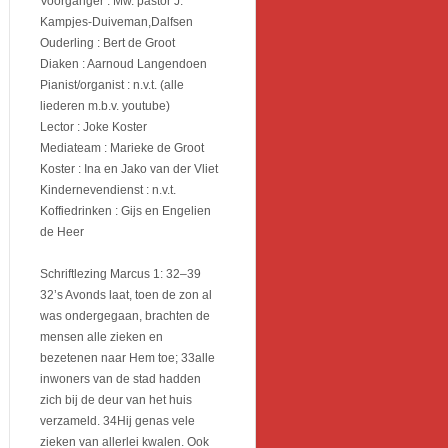
Voorganger : Mw. pastor J.
Kampjes-Duiveman,Dalfsen
Ouderling : Bert de Groot
Diaken : Aarnoud Langendoen
Pianist/organist : n.v.t. (alle
liederen m.b.v. youtube)
Lector : Joke Koster
Mediateam : Marieke de Groot
Koster : Ina en Jako van der Vliet
Kindernevendienst : n.v.t.
Koffiedrinken : Gijs en Engelien
de Heer
Schriftlezing Marcus 1: 32–39
32’s Avonds laat, toen de zon al
was ondergegaan, brachten de
mensen alle zieken en
bezetenen naar Hem toe; 33alle
inwoners van de stad hadden
zich bij de deur van het huis
verzameld. 34Hij genas vele
zieken van allerlei kwalen. Ook