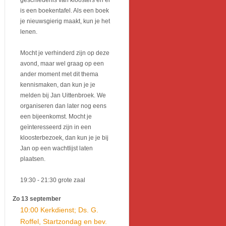
geschiedenis van kloosters en er
is een boekentafel. Als een boek
je nieuwsgierig maakt, kun je het
lenen.
Mocht je verhinderd zijn op deze
avond, maar wel graag op een
ander moment met dit thema
kennismaken, dan kun je je
melden bij Jan Uittenbroek. We
organiseren dan later nog eens
een bijeenkomst. Mocht je
geïnteresseerd zijn in een
kloosterbezoek, dan kun je je bij
Jan op een wachtlijst laten
plaatsen.
19:30
- 21:30
grote zaal
Zo 13 september
10:00 Kerkdienst; Ds. G.
Roffel, Startzondag en bev.