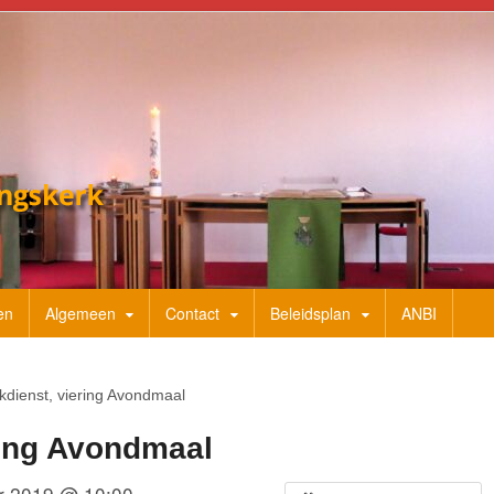
en
Algemeen
Contact
Beleidsplan
ANBI
kdienst, viering Avondmaal
ring Avondmaal
r 2019 @ 10:00