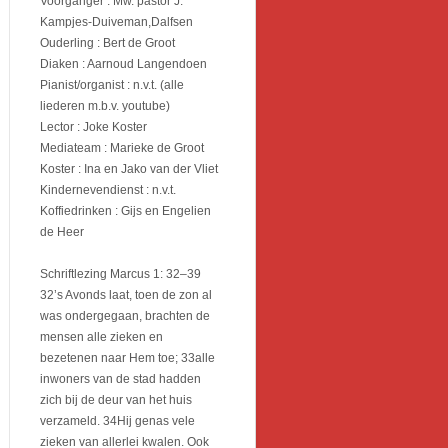
Voorganger : Mw. pastor J.
Kampjes-Duiveman,Dalfsen
Ouderling : Bert de Groot
Diaken : Aarnoud Langendoen
Pianist/organist : n.v.t. (alle
liederen m.b.v. youtube)
Lector : Joke Koster
Mediateam : Marieke de Groot
Koster : Ina en Jako van der Vliet
Kindernevendienst : n.v.t.
Koffiedrinken : Gijs en Engelien
de Heer
Schriftlezing Marcus 1: 32–39
32’s Avonds laat, toen de zon al
was ondergegaan, brachten de
mensen alle zieken en
bezetenen naar Hem toe; 33alle
inwoners van de stad hadden
zich bij de deur van het huis
verzameld. 34Hij genas vele
zieken van allerlei kwalen. Ook