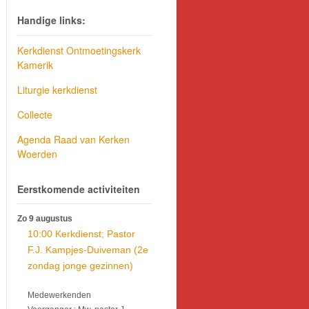
Handige links:
Kerkdienst Ontmoetingskerk
Kamerik
Liturgie kerkdienst
Collecte
Agenda Raad van Kerken
Woerden
Eerstkomende activiteiten
Zo 9 augustus
10:00 Kerkdienst; Pastor
F.J. Kampjes-Duiveman (2e
zondag jonge gezinnen)
Medewerkenden