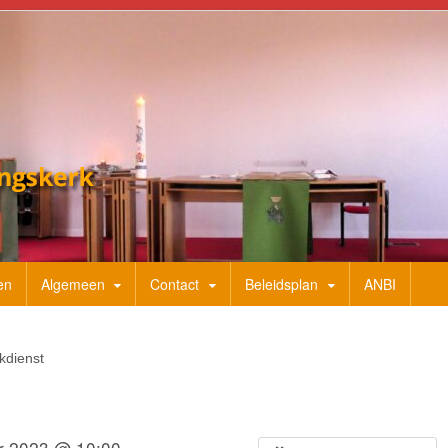
en
Algemeen
Contact
Beleidsplan
ANBI
kdienst
r 2023 @ 10:00