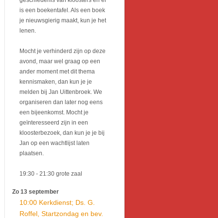
geschiedenis van kloosters en er
is een boekentafel. Als een boek
je nieuwsgierig maakt, kun je het
lenen.
Mocht je verhinderd zijn op deze
avond, maar wel graag op een
ander moment met dit thema
kennismaken, dan kun je je
melden bij Jan Uittenbroek. We
organiseren dan later nog eens
een bijeenkomst. Mocht je
geïnteresseerd zijn in een
kloosterbezoek, dan kun je je bij
Jan op een wachtlijst laten
plaatsen.
19:30
- 21:30
grote zaal
Zo 13 september
10:00 Kerkdienst; Ds. G.
Roffel, Startzondag en bev.