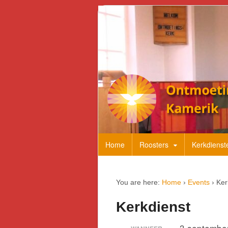
Home
Roosters
Kerkdienst
You are here:
Home
›
Events
›
Ker
Kerkdienst
3 septembe