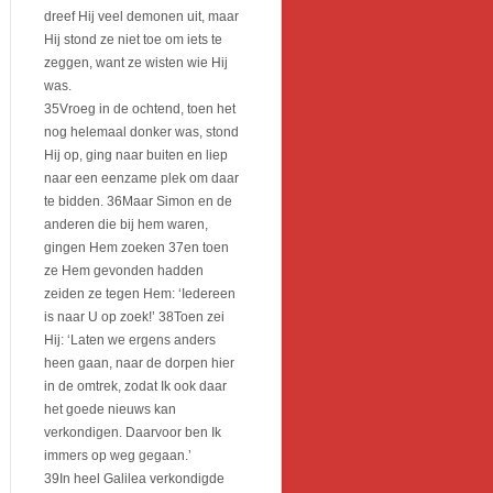
dreef Hij veel demonen uit, maar
Hij stond ze niet toe om iets te
zeggen, want ze wisten wie Hij
was.
35Vroeg in de ochtend, toen het
nog helemaal donker was, stond
Hij op, ging naar buiten en liep
naar een eenzame plek om daar
te bidden. 36Maar Simon en de
anderen die bij hem waren,
gingen Hem zoeken 37en toen
ze Hem gevonden hadden
zeiden ze tegen Hem: ‘Iedereen
is naar U op zoek!’ 38Toen zei
Hij: ‘Laten we ergens anders
heen gaan, naar de dorpen hier
in de omtrek, zodat Ik ook daar
het goede nieuws kan
verkondigen. Daarvoor ben Ik
immers op weg gegaan.’
39In heel Galilea verkondigde