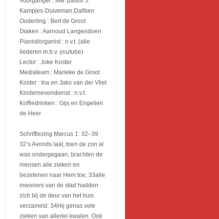
Voorganger : Mw. pastor J.
Kampjes-Duiveman,Dalfsen
Ouderling : Bert de Groot
Diaken : Aarnoud Langendoen
Pianist/organist : n.v.t. (alle
liederen m.b.v. youtube)
Lector : Joke Koster
Mediateam : Marieke de Groot
Koster : Ina en Jako van der Vliet
Kindernevendienst : n.v.t.
Koffiedrinken : Gijs en Engelien
de Heer
Schriftlezing Marcus 1: 32–39
32’s Avonds laat, toen de zon al
was ondergegaan, brachten de
mensen alle zieken en
bezetenen naar Hem toe; 33alle
inwoners van de stad hadden
zich bij de deur van het huis
verzameld. 34Hij genas vele
zieken van allerlei kwalen. Ook