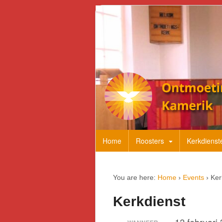
Home
Roosters
Kerkdienst
You are here:
Home
›
Events
›
Ker
Kerkdienst
12 februari