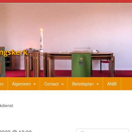
en
Algemeen
Contact
Beleidsplan
ANBI
kdienst
 2023 @ 10:00