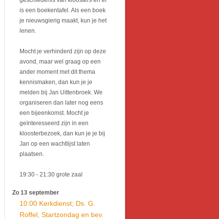
geschiedenis van kloosters en er
is een boekentafel. Als een boek
je nieuwsgierig maakt, kun je het
lenen.
Mocht je verhinderd zijn op deze
avond, maar wel graag op een
ander moment met dit thema
kennismaken, dan kun je je
melden bij Jan Uittenbroek. We
organiseren dan later nog eens
een bijeenkomst. Mocht je
geïnteresseerd zijn in een
kloosterbezoek, dan kun je je bij
Jan op een wachtlijst laten
plaatsen.
19:30
- 21:30
grote zaal
Zo 13 september
10:00 Kerkdienst; Ds. G.
Roffel, Startzondag en bev.