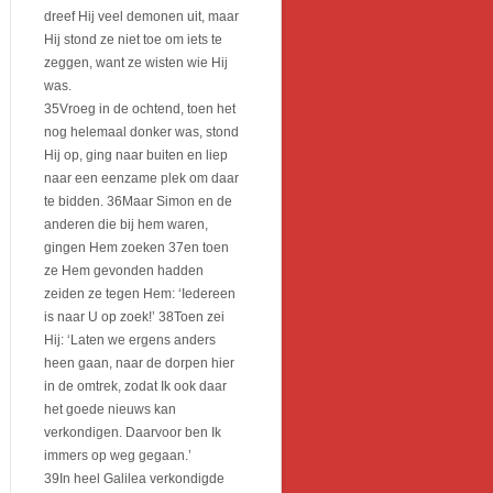
dreef Hij veel demonen uit, maar
Hij stond ze niet toe om iets te
zeggen, want ze wisten wie Hij
was.
35Vroeg in de ochtend, toen het
nog helemaal donker was, stond
Hij op, ging naar buiten en liep
naar een eenzame plek om daar
te bidden. 36Maar Simon en de
anderen die bij hem waren,
gingen Hem zoeken 37en toen
ze Hem gevonden hadden
zeiden ze tegen Hem: ‘Iedereen
is naar U op zoek!’ 38Toen zei
Hij: ‘Laten we ergens anders
heen gaan, naar de dorpen hier
in de omtrek, zodat Ik ook daar
het goede nieuws kan
verkondigen. Daarvoor ben Ik
immers op weg gegaan.’
39In heel Galilea verkondigde