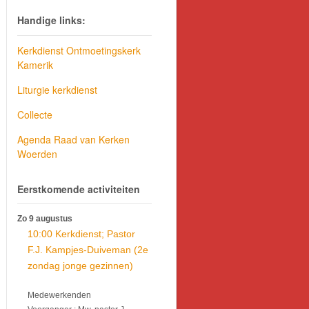
Handige links:
Kerkdienst Ontmoetingskerk
Kamerik
Liturgie kerkdienst
Collecte
Agenda Raad van Kerken
Woerden
Eerstkomende activiteiten
Zo 9 augustus
10:00 Kerkdienst; Pastor
F.J. Kampjes-Duiveman (2e
zondag jonge gezinnen)
Medewerkenden