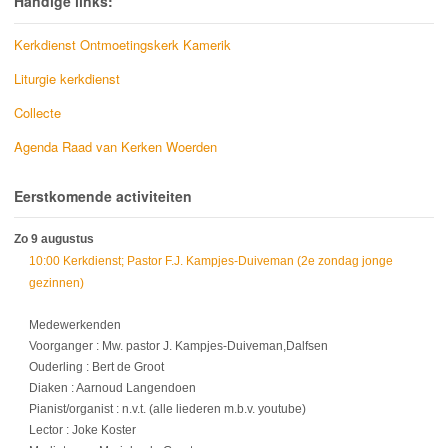
Handige links:
Kerkdienst Ontmoetingskerk Kamerik
Liturgie kerkdienst
Collecte
Agenda Raad van Kerken Woerden
Eerstkomende activiteiten
Zo 9 augustus
10:00 Kerkdienst; Pastor F.J. Kampjes-Duiveman (2e zondag jonge
gezinnen)
Medewerkenden
Voorganger : Mw. pastor J. Kampjes-Duiveman,Dalfsen
Ouderling : Bert de Groot
Diaken : Aarnoud Langendoen
Pianist/organist : n.v.t. (alle liederen m.b.v. youtube)
Lector : Joke Koster