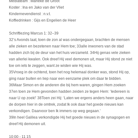
Mediateam : Marieke de Groot
Koster : Ina en Jako van der Vliet
Kindernevendienst : n.v.t.
Koffiedrinken : Gijs en Engelien de Heer
Schriftlezing Marcus 1: 32–39
32’s Avonds laat, toen de zon al was ondergegaan, brachten de mensen
alle zieken en bezetenen naar Hem toe; 33alle inwoners van de stad
hadden zich bij de deur van het huis verzameld. 34Hij genas vele zieken
van allerlei kwalen. Ook dreef Hij veel demonen uit, maar Hij stond ze niet
toe om iets te zeggen, want ze wisten wie Hij was.
35Vroeg in de ochtend, toen het nog helemaal donker was, stond Hij op,
ging naar buiten en liep naar een eenzame plek om daar te bidden.
36Maar Simon en de anderen die bij hem waren, gingen Hem zoeken
37en toen ze Hem gevonden hadden zeiden ze tegen Hem: ‘Iedereen is
naar U op zoek!’ 38Toen zei Hij: ‘Laten we ergens anders heen gaan, naar
de dorpen hier in de omtrek, zodat Ik ook daar het goede nieuws kan
verkondigen. Daarvoor ben Ik immers op weg gegaan.’
39In heel Galilea verkondigde Hij het goede nieuws in de synagogen en
dreef Hij demonen uit.
10:00
- 11:15