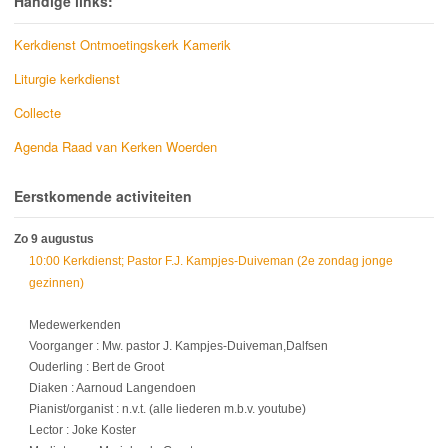
Handige links:
Kerkdienst Ontmoetingskerk Kamerik
Liturgie kerkdienst
Collecte
Agenda Raad van Kerken Woerden
Eerstkomende activiteiten
Zo 9 augustus
10:00 Kerkdienst; Pastor F.J. Kampjes-Duiveman (2e zondag jonge
gezinnen)
Medewerkenden
Voorganger : Mw. pastor J. Kampjes-Duiveman,Dalfsen
Ouderling : Bert de Groot
Diaken : Aarnoud Langendoen
Pianist/organist : n.v.t. (alle liederen m.b.v. youtube)
Lector : Joke Koster