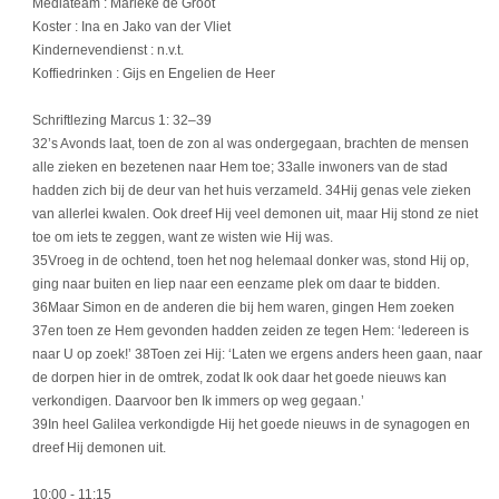
Mediateam : Marieke de Groot
Koster : Ina en Jako van der Vliet
Kindernevendienst : n.v.t.
Koffiedrinken : Gijs en Engelien de Heer
Schriftlezing Marcus 1: 32–39
32’s Avonds laat, toen de zon al was ondergegaan, brachten de mensen
alle zieken en bezetenen naar Hem toe; 33alle inwoners van de stad
hadden zich bij de deur van het huis verzameld. 34Hij genas vele zieken
van allerlei kwalen. Ook dreef Hij veel demonen uit, maar Hij stond ze niet
toe om iets te zeggen, want ze wisten wie Hij was.
35Vroeg in de ochtend, toen het nog helemaal donker was, stond Hij op,
ging naar buiten en liep naar een eenzame plek om daar te bidden.
36Maar Simon en de anderen die bij hem waren, gingen Hem zoeken
37en toen ze Hem gevonden hadden zeiden ze tegen Hem: ‘Iedereen is
naar U op zoek!’ 38Toen zei Hij: ‘Laten we ergens anders heen gaan, naar
de dorpen hier in de omtrek, zodat Ik ook daar het goede nieuws kan
verkondigen. Daarvoor ben Ik immers op weg gegaan.’
39In heel Galilea verkondigde Hij het goede nieuws in de synagogen en
dreef Hij demonen uit.
10:00
- 11:15