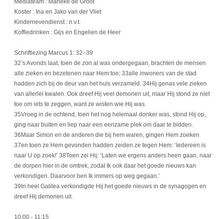
Mediateam : Marieke de Groot
Koster : Ina en Jako van der Vliet
Kindernevendienst : n.v.t.
Koffiedrinken : Gijs en Engelien de Heer
Schriftlezing Marcus 1: 32–39
32’s Avonds laat, toen de zon al was ondergegaan, brachten de mensen
alle zieken en bezetenen naar Hem toe; 33alle inwoners van de stad
hadden zich bij de deur van het huis verzameld. 34Hij genas vele zieken
van allerlei kwalen. Ook dreef Hij veel demonen uit, maar Hij stond ze niet
toe om iets te zeggen, want ze wisten wie Hij was.
35Vroeg in de ochtend, toen het nog helemaal donker was, stond Hij op,
ging naar buiten en liep naar een eenzame plek om daar te bidden.
36Maar Simon en de anderen die bij hem waren, gingen Hem zoeken
37en toen ze Hem gevonden hadden zeiden ze tegen Hem: ‘Iedereen is
naar U op zoek!’ 38Toen zei Hij: ‘Laten we ergens anders heen gaan, naar
de dorpen hier in de omtrek, zodat Ik ook daar het goede nieuws kan
verkondigen. Daarvoor ben Ik immers op weg gegaan.’
39In heel Galilea verkondigde Hij het goede nieuws in de synagogen en
dreef Hij demonen uit.
10:00
- 11:15