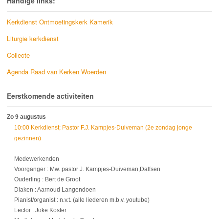
Handige links:
Kerkdienst Ontmoetingskerk Kamerik
Liturgie kerkdienst
Collecte
Agenda Raad van Kerken Woerden
Eerstkomende activiteiten
Zo 9 augustus
10:00 Kerkdienst; Pastor F.J. Kampjes-Duiveman (2e zondag jonge
gezinnen)
Medewerkenden
Voorganger : Mw. pastor J. Kampjes-Duiveman,Dalfsen
Ouderling : Bert de Groot
Diaken : Aarnoud Langendoen
Pianist/organist : n.v.t. (alle liederen m.b.v. youtube)
Lector : Joke Koster