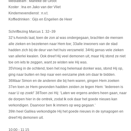
Mediateam : Marieke de Groot
Koster : Ina en Jako van der Vliet
Kindernevendienst : n.v.t.
Koffiedrinken : Gijs en Engelien de Heer
Schriftlezing Marcus 1: 32–39
32’s Avonds laat, toen de zon al was ondergegaan, brachten de mensen
alle zieken en bezetenen naar Hem toe; 33alle inwoners van de stad
hadden zich bij de deur van het huis verzameld. 34Hij genas vele zieken
van allerlei kwalen. Ook dreef Hij veel demonen uit, maar Hij stond ze niet
toe om iets te zeggen, want ze wisten wie Hij was.
35Vroeg in de ochtend, toen het nog helemaal donker was, stond Hij op,
ging naar buiten en liep naar een eenzame plek om daar te bidden.
36Maar Simon en de anderen die bij hem waren, gingen Hem zoeken
37en toen ze Hem gevonden hadden zeiden ze tegen Hem: ‘Iedereen is
naar U op zoek!’ 38Toen zei Hij: ‘Laten we ergens anders heen gaan, naar
de dorpen hier in de omtrek, zodat Ik ook daar het goede nieuws kan
verkondigen. Daarvoor ben Ik immers op weg gegaan.’
39In heel Galilea verkondigde Hij het goede nieuws in de synagogen en
dreef Hij demonen uit.
10:00
- 11:15