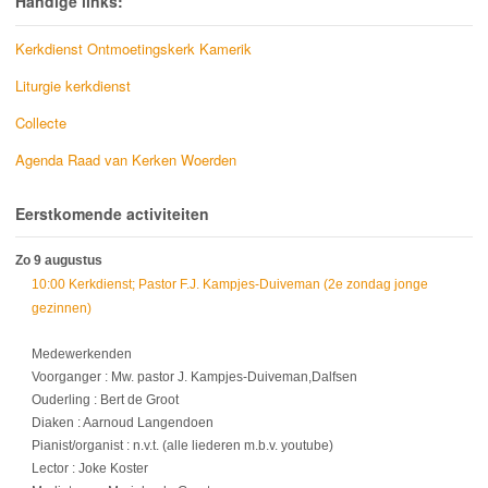
Handige links:
Kerkdienst Ontmoetingskerk Kamerik
Liturgie kerkdienst
Collecte
Agenda Raad van Kerken Woerden
Eerstkomende activiteiten
Zo 9 augustus
10:00 Kerkdienst; Pastor F.J. Kampjes-Duiveman (2e zondag jonge
gezinnen)
Medewerkenden
Voorganger : Mw. pastor J. Kampjes-Duiveman,Dalfsen
Ouderling : Bert de Groot
Diaken : Aarnoud Langendoen
Pianist/organist : n.v.t. (alle liederen m.b.v. youtube)
Lector : Joke Koster