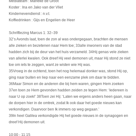
Mediateam : Marieke de Groot
Koster : Ina en Jako van der Vliet
Kindernevendienst : n.v.t.
Koffiedrinken : Gijs en Engelien de Heer
Schriftlezing Marcus 1: 32–39
32’s Avonds laat, toen de zon al was ondergegaan, brachten de mensen
alle zieken en bezetenen naar Hem toe; 33alle inwoners van de stad
hadden zich bij de deur van het huis verzameld. 34Hij genas vele zieken
van allerlei kwalen. Ook dreef Hij veel demonen uit, maar Hij stond ze niet
toe om iets te zeggen, want ze wisten wie Hij was.
35Vroeg in de ochtend, toen het nog helemaal donker was, stond Hij op,
ging naar buiten en liep naar een eenzame plek om daar te bidden.
36Maar Simon en de anderen die bij hem waren, gingen Hem zoeken
37en toen ze Hem gevonden hadden zeiden ze tegen Hem: ‘Iedereen is
naar U op zoek!’ 38Toen zei Hij: ‘Laten we ergens anders heen gaan, naar
de dorpen hier in de omtrek, zodat Ik ook daar het goede nieuws kan
verkondigen. Daarvoor ben Ik immers op weg gegaan.’
39In heel Galilea verkondigde Hij het goede nieuws in de synagogen en
dreef Hij demonen uit.
10:00
- 11:15