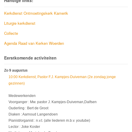
Handige links:
Kerkdienst Ontmoetingskerk Kamerik
Liturgie kerkdienst
Collecte
Agenda Raad van Kerken Woerden
Eerstkomende activiteiten
Zo 9 augustus
10:00 Kerkdienst; Pastor F.J. Kampjes-Duiveman (2e zondag jonge
gezinnen)
Medewerkenden
Voorganger : Mw. pastor J. Kampjes-Duiveman,Dalfsen
Ouderling : Bert de Groot
Diaken : Aarnoud Langendoen
Pianist/organist : n.v.t. (alle liederen m.b.v. youtube)
Lector : Joke Koster