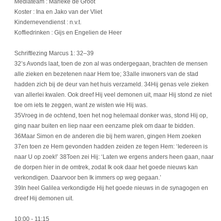
Mediateam : Marieke de Groot
Koster : Ina en Jako van der Vliet
Kindernevendienst : n.v.t.
Koffiedrinken : Gijs en Engelien de Heer
Schriftlezing Marcus 1: 32–39
32’s Avonds laat, toen de zon al was ondergegaan, brachten de mensen
alle zieken en bezetenen naar Hem toe; 33alle inwoners van de stad
hadden zich bij de deur van het huis verzameld. 34Hij genas vele zieken
van allerlei kwalen. Ook dreef Hij veel demonen uit, maar Hij stond ze niet
toe om iets te zeggen, want ze wisten wie Hij was.
35Vroeg in de ochtend, toen het nog helemaal donker was, stond Hij op,
ging naar buiten en liep naar een eenzame plek om daar te bidden.
36Maar Simon en de anderen die bij hem waren, gingen Hem zoeken
37en toen ze Hem gevonden hadden zeiden ze tegen Hem: ‘Iedereen is
naar U op zoek!’ 38Toen zei Hij: ‘Laten we ergens anders heen gaan, naar
de dorpen hier in de omtrek, zodat Ik ook daar het goede nieuws kan
verkondigen. Daarvoor ben Ik immers op weg gegaan.’
39In heel Galilea verkondigde Hij het goede nieuws in de synagogen en
dreef Hij demonen uit.
10:00
- 11:15