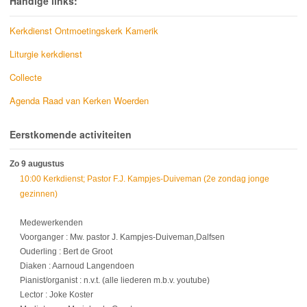
Handige links:
Kerkdienst Ontmoetingskerk Kamerik
Liturgie kerkdienst
Collecte
Agenda Raad van Kerken Woerden
Eerstkomende activiteiten
Zo 9 augustus
10:00 Kerkdienst; Pastor F.J. Kampjes-Duiveman (2e zondag jonge
gezinnen)
Medewerkenden
Voorganger : Mw. pastor J. Kampjes-Duiveman,Dalfsen
Ouderling : Bert de Groot
Diaken : Aarnoud Langendoen
Pianist/organist : n.v.t. (alle liederen m.b.v. youtube)
Lector : Joke Koster