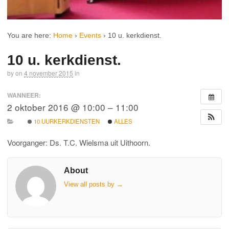
You are here:
Home
›
Events
›
10 u. kerkdienst.
10 u. kerkdienst.
by
on
4 november 2015
in
WANNEER:
2 oktober 2016 @ 10:00 – 11:00
10 UURKERKDIENSTEN
ALLES
Voorganger: Ds. T.C. Wielsma uit Uithoorn.
About
View all posts by
→