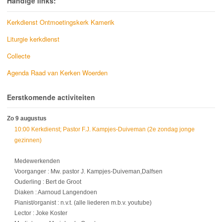
Handige links:
Kerkdienst Ontmoetingskerk Kamerik
Liturgie kerkdienst
Collecte
Agenda Raad van Kerken Woerden
Eerstkomende activiteiten
Zo 9 augustus
10:00 Kerkdienst; Pastor F.J. Kampjes-Duiveman (2e zondag jonge
gezinnen)
Medewerkenden
Voorganger : Mw. pastor J. Kampjes-Duiveman,Dalfsen
Ouderling : Bert de Groot
Diaken : Aarnoud Langendoen
Pianist/organist : n.v.t. (alle liederen m.b.v. youtube)
Lector : Joke Koster