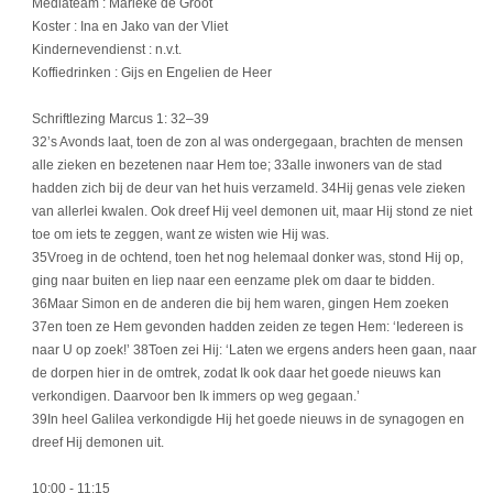
Mediateam : Marieke de Groot
Koster : Ina en Jako van der Vliet
Kindernevendienst : n.v.t.
Koffiedrinken : Gijs en Engelien de Heer
Schriftlezing Marcus 1: 32–39
32’s Avonds laat, toen de zon al was ondergegaan, brachten de mensen
alle zieken en bezetenen naar Hem toe; 33alle inwoners van de stad
hadden zich bij de deur van het huis verzameld. 34Hij genas vele zieken
van allerlei kwalen. Ook dreef Hij veel demonen uit, maar Hij stond ze niet
toe om iets te zeggen, want ze wisten wie Hij was.
35Vroeg in de ochtend, toen het nog helemaal donker was, stond Hij op,
ging naar buiten en liep naar een eenzame plek om daar te bidden.
36Maar Simon en de anderen die bij hem waren, gingen Hem zoeken
37en toen ze Hem gevonden hadden zeiden ze tegen Hem: ‘Iedereen is
naar U op zoek!’ 38Toen zei Hij: ‘Laten we ergens anders heen gaan, naar
de dorpen hier in de omtrek, zodat Ik ook daar het goede nieuws kan
verkondigen. Daarvoor ben Ik immers op weg gegaan.’
39In heel Galilea verkondigde Hij het goede nieuws in de synagogen en
dreef Hij demonen uit.
10:00
- 11:15