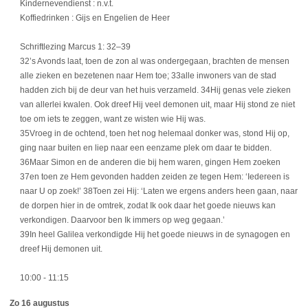
Kindernevendienst : n.v.t.
Koffiedrinken : Gijs en Engelien de Heer
Schriftlezing Marcus 1: 32–39
32’s Avonds laat, toen de zon al was ondergegaan, brachten de mensen
alle zieken en bezetenen naar Hem toe; 33alle inwoners van de stad
hadden zich bij de deur van het huis verzameld. 34Hij genas vele zieken
van allerlei kwalen. Ook dreef Hij veel demonen uit, maar Hij stond ze niet
toe om iets te zeggen, want ze wisten wie Hij was.
35Vroeg in de ochtend, toen het nog helemaal donker was, stond Hij op,
ging naar buiten en liep naar een eenzame plek om daar te bidden.
36Maar Simon en de anderen die bij hem waren, gingen Hem zoeken
37en toen ze Hem gevonden hadden zeiden ze tegen Hem: ‘Iedereen is
naar U op zoek!’ 38Toen zei Hij: ‘Laten we ergens anders heen gaan, naar
de dorpen hier in de omtrek, zodat Ik ook daar het goede nieuws kan
verkondigen. Daarvoor ben Ik immers op weg gegaan.’
39In heel Galilea verkondigde Hij het goede nieuws in de synagogen en
dreef Hij demonen uit.
10:00
- 11:15
Zo 16 augustus