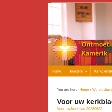
Home
Roosters
Kerkdienst
You are here:
Home
›
Wereldvluch
Voor uw kerkbl
Voor uw kerkblad 20230622