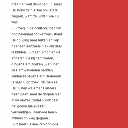
dreef Hij veel demonen uit, maar
Hij stond ze niet toe om iets te
zeggen, want ze wisten wie Hij
was.
35Vroeg in de ochtend, toen het
nog helemaal donker was, stond
Hij op, ging naar buiten en liep
naar een eenzame plek om daar
te bidden. 36Maar Simon en de
anderen die bij hem waren,
gingen Hem zoeken 37en toen
ze Hem gevonden hadden
zeiden ze tegen Hem: ‘Iedereen
is naar U op zoek!’ 38Toen zei
Hij: ‘Laten we ergens anders
heen gaan, naar de dorpen hier
in de omtrek, zodat Ik ook daar
het goede nieuws kan
verkondigen. Daarvoor ben Ik
immers op weg gegaan.’
39In heel Galilea verkondigde