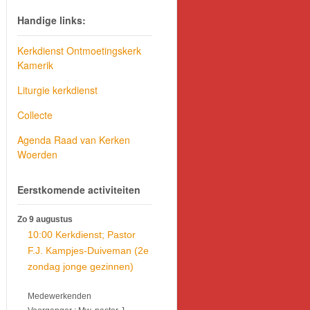
Handige links:
Kerkdienst Ontmoetingskerk
Kamerik
Liturgie kerkdienst
Collecte
Agenda Raad van Kerken
Woerden
Eerstkomende activiteiten
Zo 9 augustus
10:00 Kerkdienst; Pastor
F.J. Kampjes-Duiveman (2e
zondag jonge gezinnen)
Medewerkenden