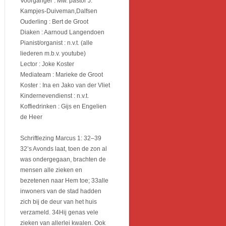
Voorganger : Mw. pastor J.
Kampjes-Duiveman,Dalfsen
Ouderling : Bert de Groot
Diaken : Aarnoud Langendoen
Pianist/organist : n.v.t. (alle
liederen m.b.v. youtube)
Lector : Joke Koster
Mediateam : Marieke de Groot
Koster : Ina en Jako van der Vliet
Kindernevendienst : n.v.t.
Koffiedrinken : Gijs en Engelien
de Heer
Schriftlezing Marcus 1: 32–39
32’s Avonds laat, toen de zon al
was ondergegaan, brachten de
mensen alle zieken en
bezetenen naar Hem toe; 33alle
inwoners van de stad hadden
zich bij de deur van het huis
verzameld. 34Hij genas vele
zieken van allerlei kwalen. Ook