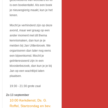
geschiedenis van kloosters en er
is een boekentafel. Als een boek
je nieuwsgierig maakt, kun je het
lenen.
Mocht je verhinderd zijn op deze
avond, maar wel graag op een
ander moment met dit thema
kennismaken, dan kun je je
melden bij Jan Uittenbroek. We
organiseren dan later nog eens
een bijeenkomst. Mocht je
geïnteresseerd zijn in een
kloosterbezoek, dan kun je je bij
Jan op een wachtlijst laten
plaatsen.
19:30
- 21:30
grote zaal
Zo 13 september
10:00 Kerkdienst; Ds. G.
Roffel, Startzondag en bev.