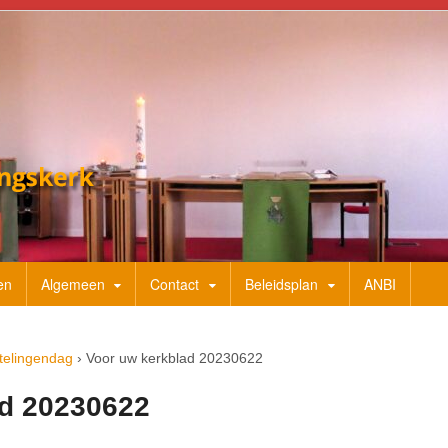
en
Algemeen
Contact
Beleidsplan
ANBI
telingendag
›
Voor uw kerkblad 20230622
ad 20230622