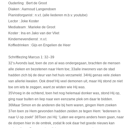
Ouderling : Bert de Groot
Diaken : Aarnoud Langendoen
Pianist/organist : n.v.t. (alle liederen m.b.v. youtube)
Lector : Joke Koster
Mediateam : Marieke de Groot
Koster : Ina en Jako van der Vliet
Kindernevendienst : n.v.t.
Koffiedrinken : Gijs en Engelien de Heer
Schriftlezing Marcus 1: 32–39
32’s Avonds laat, toen de zon al was ondergegaan, brachten de mensen
alle zieken en bezetenen naar Hem toe; 33alle inwoners van de stad
hadden zich bij de deur van het huis verzameld. 34Hij genas vele zieken
van allerlei kwalen. Ook dreef Hij veel demonen uit, maar Hij stond ze niet
toe om iets te zeggen, want ze wisten wie Hij was.
35Vroeg in de ochtend, toen het nog helemaal donker was, stond Hij op,
ging naar buiten en liep naar een eenzame plek om daar te bidden.
36Maar Simon en de anderen die bij hem waren, gingen Hem zoeken
37en toen ze Hem gevonden hadden zeiden ze tegen Hem: ‘Iedereen is
naar U op zoek!’ 38Toen zei Hij: ‘Laten we ergens anders heen gaan, naar
de dorpen hier in de omtrek, zodat Ik ook daar het goede nieuws kan