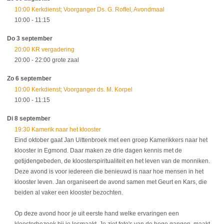
10:00 Kerkdienst; Voorganger Ds. G. Roffel, Avondmaal
10:00
- 11:15
Do 3 september
20:00 KR vergadering
20:00
- 22:00
grote zaal
Zo 6 september
10:00 Kerkdienst; Voorganger ds. M. Korpel
10:00
- 11:15
Di 8 september
19:30 Kamerik naar het klooster
Eind oktober gaat Jan Uittenbroek met een groep Kamerikkers naar het
klooster in Egmond. Daar maken ze drie dagen kennis met de
getijdengebeden, de kloosterspiritualiteit en het leven van de monniken.
Deze avond is voor iedereen die benieuwd is naar hoe mensen in het
klooster leven. Jan organiseert de avond samen met Geurt en Kars, die
beiden al vaker een klooster bezochten.
Op deze avond hoor je uit eerste hand welke ervaringen een
kloosterbezoek bij je losmaakt. Je ziet foto's van de hoge gangen, maakt