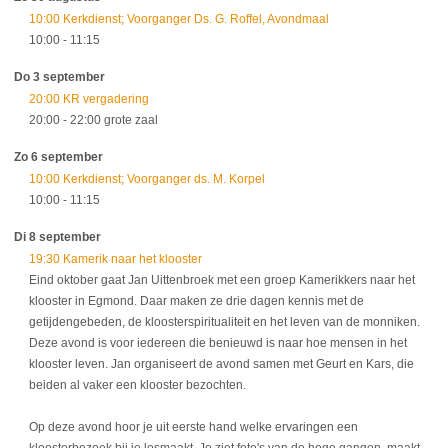
10:00 Kerkdienst; Voorganger Ds. G. Roffel, Avondmaal
10:00
- 11:15
Do 3 september
20:00 KR vergadering
20:00
- 22:00
grote zaal
Zo 6 september
10:00 Kerkdienst; Voorganger ds. M. Korpel
10:00
- 11:15
Di 8 september
19:30 Kamerik naar het klooster
Eind oktober gaat Jan Uittenbroek met een groep Kamerikkers naar het
klooster in Egmond. Daar maken ze drie dagen kennis met de
getijdengebeden, de kloosterspiritualiteit en het leven van de monniken.
Deze avond is voor iedereen die benieuwd is naar hoe mensen in het
klooster leven. Jan organiseert de avond samen met Geurt en Kars, die
beiden al vaker een klooster bezochten.
Op deze avond hoor je uit eerste hand welke ervaringen een
kloosterbezoek bij je losmaakt. Je ziet foto's van de hoge gangen, maakt